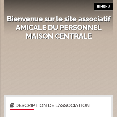
MENU
Bienvenue sur le site associatif
AMICALE DU PERSONNEL
MAISON CENTRALE
DESCRIPTION DE L'ASSOCIATION