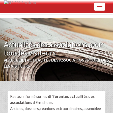
Skip
Toggle na
to
main
content
Actualités des associations pour
tous les visiteurs
ACCUEIL
|
ACTUALITÉS DES ASSOCIATIONS POUR TOUS
LES VISITEURS
Restez informé sur les
différentes actualités des
associations
d’Ensisheim.
Articles, dossiers, réunions extraordinaires, assemblée