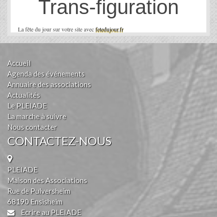
Trans-figuration
La fête du jour sur votre site avec
fetedujour.fr
Accueil
Agenda des événements
Annuaire des associations
Actualités
Le PLEIADE
La marche à suivre
Nous contacter
CONTACTEZ-NOUS
PLEIADE
Maison des Associations
Rue de Pulversheim
68190 Ensisheim
Ecrire au PLEIADE