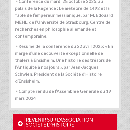
>
Conférence du mardi 28 octobre 2025, au
palais de la Régence : Le météore de 1492 et la
fable de l’empereur messianique, par M. Edouard
MEHL, de l’Université de Strasbourg, Centre de
recherches en philosophie allemande et
contemporaine.
>
Résumé de la conférence du 22 avril 2025: « En
marge d’une découverte exceptionnelle de
thalers à Ensisheim. Une histoire des trésors de
l’Antiquité à nos jours », par Jean-Jacques
Schwien, Président de la Société d’Histoire
d’Ensisheim.
>
Compte rendu de l’Assemblée Générale du 19
mars 2024
REVENIR SUR L'ASSOCIATION
SOCIÉTÉ D’HISTOIRE