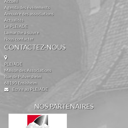
Accueil
Agenda des événements
Annuaire des associations
Actualités
Le PLEIADE
La marche à suivre
Nous contacter
CONTACTEZ-NOUS
PLEIADE
Maison des Associations
Rue de Pulversheim
68190 Ensisheim
Ecrire au PLEIADE
NOS PARTENAIRES