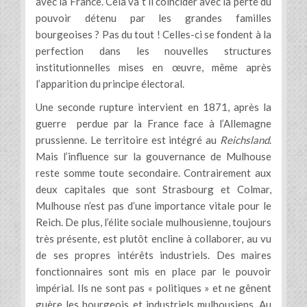
avec la France. Cela va t’il coïncider avec la perte du
pouvoir détenu par les grandes familles
bourgeoises ? Pas du tout ! Celles-ci se fondent à la
perfection dans les nouvelles structures
institutionnelles mises en œuvre, même après
l’apparition du principe électoral.
Une seconde rupture intervient en 1871, après la
guerre perdue par la France face à l’Allemagne
prussienne. Le territoire est intégré au
Reichsland
.
Mais l’influence sur la gouvernance de Mulhouse
reste somme toute secondaire. Contrairement aux
deux capitales que sont Strasbourg et Colmar,
Mulhouse n’est pas d’une importance vitale pour le
Reich. De plus, l’élite sociale mulhousienne, toujours
très présente, est plutôt encline à collaborer, au vu
de ses propres intérêts industriels. Des maires
fonctionnaires sont mis en place par le pouvoir
impérial. Ils ne sont pas « politiques » et ne gênent
guère les bourgeois et industriels mulhousiens. Au