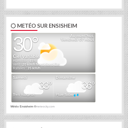
METÉO SUR ENSISHEIM
Météo Ensisheim
©
meteocity.com