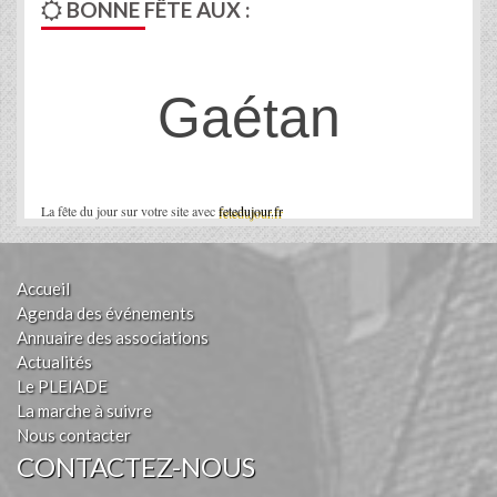
BONNE FÊTE AUX :
Gaétan
La fête du jour sur votre site avec
fetedujour.fr
Accueil
Agenda des événements
Annuaire des associations
Actualités
Le PLEIADE
La marche à suivre
Nous contacter
CONTACTEZ-NOUS