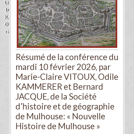
LES VISITEURS
|
RÉSUMÉ DE LA CONFÉRENCE DU MARDI
10 FÉVRIER 2026, PAR MARIE-CLAIRE VITOUX, ODILE
KAMMERER ET BERNARD JACQUE, DE LA SOCIÉTÉ
D’HISTOIRE ET DE GÉOGRAPHIE DE MULHOUSE:
« NOUVELLE HISTOIRE DE MULHOUSE »
Résumé de la conférence du
mardi 10 février 2026, par
Marie-Claire VITOUX, Odile
KAMMERER et Bernard
JACQUE, de la Société
d’histoire et de géographie
de Mulhouse: « Nouvelle
Histoire de Mulhouse »