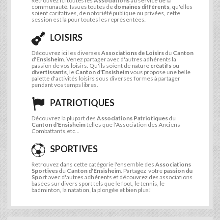
Retrouvez ici toutes les
Associations
au service de la
communauté. Issues toutes de
domaines différents
, qu'elles
soient caritatives, de notoriété publique ou privées, cette
session est là pour toutes les représentées.
LOISIRS
Découvrez ici les diverses
Associations de Loisirs
du
Canton
d'Ensisheim
. Venez partager avec d'autres adhérents la
passion de vos loisirs. Qu'ils soient de nature
créatifs
ou
divertissants
, le
Canton d'Ensisheim
vous propose une belle
palette d'activités loisirs sous diverses formes à partager
pendant vos temps libres.
PATRIOTIQUES
Découvrez la plupart des
Associations Patriotiques
du
Canton d'Ensisheim
telles que l'Association des Anciens
Combattants,etc...
SPORTIVES
Retrouvez dans cette catégorie l'ensemble des
Associations
Sportives
du
Canton d'Ensisheim
. Partagez votre
passion du
Sport
avec d'autres adhérents et découvrez des associations
basées sur divers sport tels que le foot, le tennis, le
badminton, la natation, la plongée et bien plus!