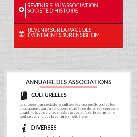
REVENIR SUR L'ASSOCIATION
SOCIÉTÉ D’HISTOIRE
REVENIR SUR LA PAGE DES
ÉVÉNEMENTS SUR ENSISHEIM
ANNUAIRE DES ASSOCIATIONS
CULTURELLES
La catégorie
associations culturelles
rassemble toutes les
associations qui s’intéressent de près ou de loin au spectacle
vivant, arts visuels, les médias associatifs ou le patrimoine
tout ce qui englobe la
culture
en générale.
DIVERSES