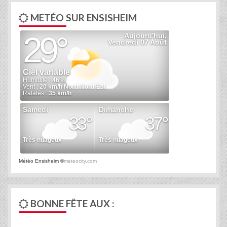
METÉO SUR ENSISHEIM
Météo Ensisheim
©
meteocity.com
BONNE FÊTE AUX :