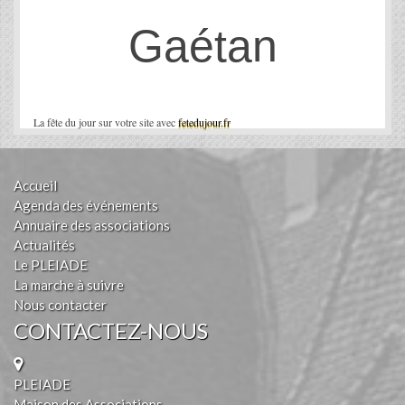
Gaétan
La fête du jour sur votre site avec
fetedujour.fr
Accueil
Agenda des événements
Annuaire des associations
Actualités
Le PLEIADE
La marche à suivre
Nous contacter
CONTACTEZ-NOUS
PLEIADE
Maison des Associations