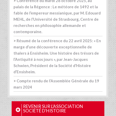
>
Conférence du mardi 28 octobre 2025, au
palais de la Régence : Le météore de 1492 et la
fable de l’empereur messianique, par M. Edouard
MEHL, de l’Université de Strasbourg, Centre de
recherches en philosophie allemande et
contemporaine.
>
Résumé de la conférence du 22 avril 2025: « En
marge d’une découverte exceptionnelle de
thalers à Ensisheim. Une histoire des trésors de
l’Antiquité à nos jours », par Jean-Jacques
Schwien, Président de la Société d’Histoire
d’Ensisheim.
>
Compte rendu de l’Assemblée Générale du 19
mars 2024
REVENIR SUR L'ASSOCIATION
SOCIÉTÉ D’HISTOIRE