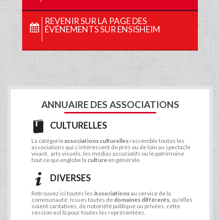
REVENIR SUR LA PAGE DES
ÉVÉNEMENTS SUR ENSISHEIM
ANNUAIRE DES ASSOCIATIONS
CULTURELLES
La catégorie
associations culturelles
rassemble toutes les
associations qui s’intéressent de près ou de loin au spectacle
vivant, arts visuels, les médias associatifs ou le patrimoine
tout ce qui englobe la
culture
en générale.
DIVERSES
Retrouvez ici toutes les
Associations
au service de la
communauté. Issues toutes de
domaines différents
, qu'elles
soient caritatives, de notoriété publique ou privées, cette
session est là pour toutes les représentées.