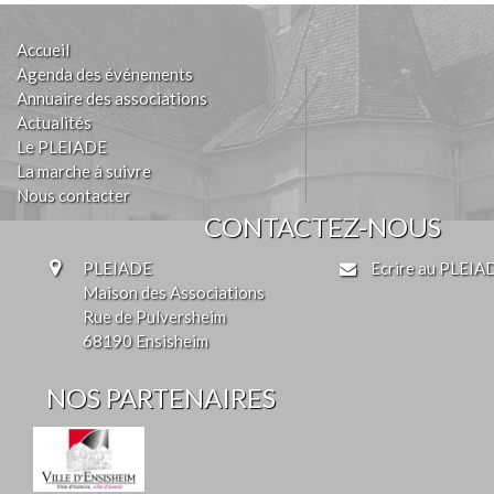
Accueil
Agenda des événements
Annuaire des associations
Actualités
Le PLEIADE
La marche à suivre
Nous contacter
CONTACTEZ-NOUS
PLEIADE
Ecrire au PLEIA
Maison des Associations
Rue de Pulversheim
68190 Ensisheim
NOS PARTENAIRES