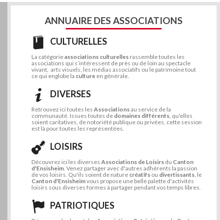
ANNUAIRE DES ASSOCIATIONS
CULTURELLES
La catégorie
associations culturelles
rassemble toutes les
associations qui s’intéressent de près ou de loin au spectacle
vivant, arts visuels, les médias associatifs ou le patrimoine tout
ce qui englobe la
culture
en générale.
DIVERSES
Retrouvez ici toutes les
Associations
au service de la
communauté. Issues toutes de
domaines différents
, qu'elles
soient caritatives, de notoriété publique ou privées, cette session
est là pour toutes les représentées.
LOISIRS
Découvrez ici les diverses
Associations de Loisirs
du
Canton
d'Ensisheim
. Venez partager avec d'autres adhérents la passion
de vos loisirs. Qu'ils soient de nature
créatifs
ou
divertissants
, le
Canton d'Ensisheim
vous propose une belle palette d'activités
loisirs sous diverses formes à partager pendant vos temps libres.
PATRIOTIQUES