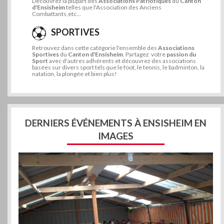
Découvrez la plupart des
Associations Patriotiques
du
Canton
d'Ensisheim
telles que l'Association des Anciens
Combattants,etc...
SPORTIVES
Retrouvez dans cette catégorie l'ensemble des
Associations
Sportives
du
Canton d'Ensisheim
. Partagez votre
passion du
Sport
avec d'autres adhérents et découvrez des associations
basées sur divers sport tels que le foot, le tennis, le badminton, la
natation, la plongée et bien plus!
DERNIERS ÉVÉNEMENTS À ENSISHEIM EN
IMAGES