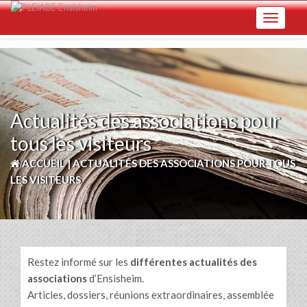
Skip
Toggle na
to
main
content
Actualités des associations pour
tous les visiteurs
ACCUEIL
|
ACTUALITÉS DES ASSOCIATIONS POUR TOUS
LES VISITEURS
Restez informé sur les
différentes actualités des
associations
d’Ensisheim.
Articles, dossiers, réunions extraordinaires, assemblée