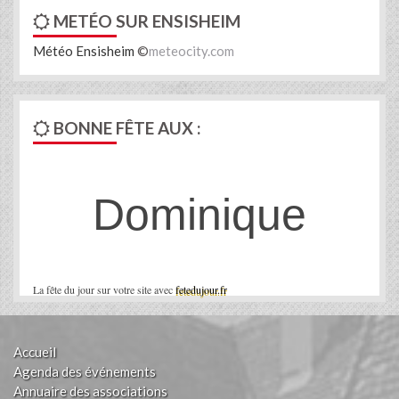
METÉO SUR ENSISHEIM
Météo Ensisheim
©
meteocity.com
BONNE FÊTE AUX :
Dominique
La fête du jour sur votre site avec
fetedujour.fr
Accueil
Agenda des événements
Annuaire des associations