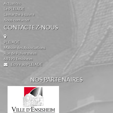
Actualités
Le PLEIADE
La marche à suivre
Nous contacter
CONTACTEZ-NOUS
PLEIADE
Maison des Associations
Rue de Pulversheim
68190 Ensisheim
Ecrire au PLEIADE
NOS PARTENAIRES