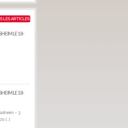
S LES ARTICLES
HEIM LE 18-
HEIM LE 18-
sheim ~ 3
0 […]