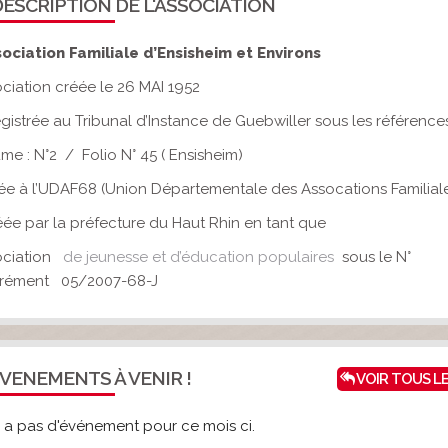
ESCRIPTION DE L'ASSOCIATION
sociation Familiale
d’Ensisheim et Environs
ciation créée le 26 MAI 1952
gistrée au Tribunal d’Instance de Guebwiller sous les références
me : N°2 / Folio N° 45 ( Ensisheim)
liée à l’UDAF68 (Union Départementale des Assocations Familial
ée par la préfecture du Haut Rhin en tant que
ociation
de jeunesse et d’éducation populaires
sous le N°
grément 05/2007-68-J
VENEMENTS À VENIR !
VOIR TOUS L
'y a pas d'événement pour ce mois ci.