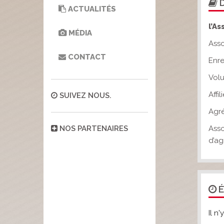
D
ACTUALITÉS
l’As
MÉDIA
Asso
CONTACT
Enre
Volu
Affi
SUIVEZ NOUS.
Agré
NOS PARTENAIRES
Ass
d’a
É
Il n