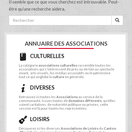
Il semble que ce que vous cherchez est introuvable. Peut-
être qu’une recherche aidera.
ANNUAIRE DES ASSOCIATIONS
CULTURELLES
La catégorie
associations culturelles
rassemble toutes les
associations qui s’intéressent de près ou de loin au spectacle
vivant, arts visuels, les médias associatifs ou le patrimoine
tout ce qui englobe la
culture
en générale.
DIVERSES
Retrouvez ici toutes les
Associations
au service de la
communauté. Issues toutes de
domaines différents
, qu'elles
soient caritatives, de notoriété publique ou privées, cette
session est là pour toutes les représentées.
LOISIRS
Découvrez ici les diverses
Associations de Loisirs
du
Canton