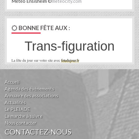
Météo Ensisheim
©
meteocity.com
BONNE FÊTE AUX :
Trans-figuration
La fête du jour sur votre site avec
fetedujour.fr
Accueil
Agenda des événements
Annuaire des associations
Actualités
Le PLEIADE
La marche à suivre
Nous contacter
CONTACTEZ-NOUS