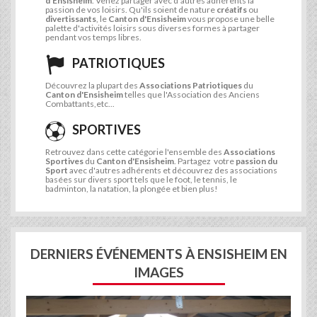
d'Ensisheim
. Venez partager avec d'autres adhérents la
passion de vos loisirs. Qu'ils soient de nature
créatifs
ou
divertissants
, le
Canton d'Ensisheim
vous propose une belle
palette d'activités loisirs sous diverses formes à partager
pendant vos temps libres.
PATRIOTIQUES
Découvrez la plupart des
Associations Patriotiques
du
Canton d'Ensisheim
telles que l'Association des Anciens
Combattants,etc...
SPORTIVES
Retrouvez dans cette catégorie l'ensemble des
Associations
Sportives
du
Canton d'Ensisheim
. Partagez votre
passion du
Sport
avec d'autres adhérents et découvrez des associations
basées sur divers sport tels que le foot, le tennis, le
badminton, la natation, la plongée et bien plus!
DERNIERS ÉVÉNEMENTS À ENSISHEIM EN
IMAGES