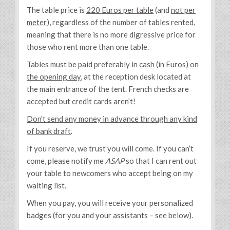
The table price is
220 Euros per table
(and
not per
meter
), regardless of the number of tables rented,
meaning that there is no more digressive price for
those who rent more than one table.
Tables must be paid preferably in
cash
(in Euros)
on
the opening day
, at the reception desk located at
the main entrance of the tent. French checks are
accepted but
credit cards aren’t
!
Don’t send any money in advance through any kind
of bank draft
.
If you reserve, we trust you will come. If you can’t
come, please notify me
ASAP
so that I can rent out
your table to newcomers who accept being on my
waiting list.
When you pay, you will receive your personalized
badges (for you and your assistants – see below).