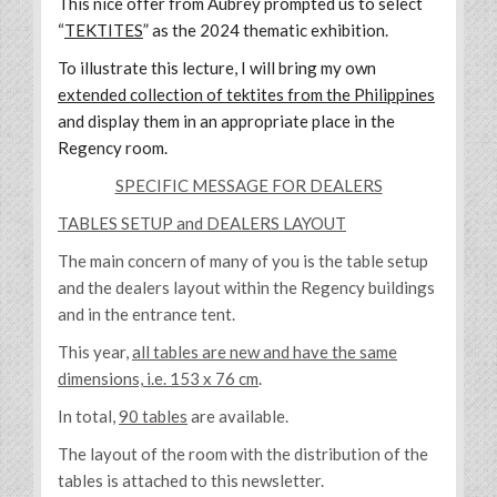
This nice offer from Aubrey prompted us to select
“
TEKTITES
” as the 2024 thematic exhibition.
To illustrate this lecture, I will bring my own
extended collection of tektites from the Philippines
and display them in an appropriate place in the
Regency room.
SPECIFIC MESSAGE FOR DEALERS
TABLES SETUP and DEALERS LAYOUT
The main concern of many of you is the table setup
and the dealers layout within the Regency buildings
and in the entrance tent.
This year,
all tables are new and have the same
dimensions, i.e. 153 x 76 cm
.
In total,
90 tables
are available.
The layout of the room with the distribution of the
tables is attached to this newsletter.