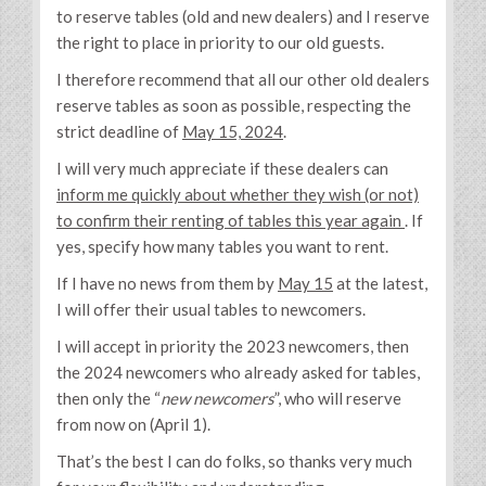
to reserve tables (old and new dealers) and I reserve
the right to place in priority to our old guests.
I therefore recommend that all our other old dealers
reserve tables as soon as possible, respecting the
strict deadline of
May 15, 2024
.
I will very much appreciate if these dealers can
inform me quickly about whether they wish (or not)
to confirm their renting of tables this year again
. If
yes, specify how many tables you want to rent.
If I have no news from them by
May 15
at the latest,
I will offer their usual tables to newcomers.
I will accept in priority the 2023 newcomers, then
the 2024 newcomers who already asked for tables,
then only the “
new newcomers
”, who will reserve
from now on (April 1).
That’s the best I can do folks, so thanks very much