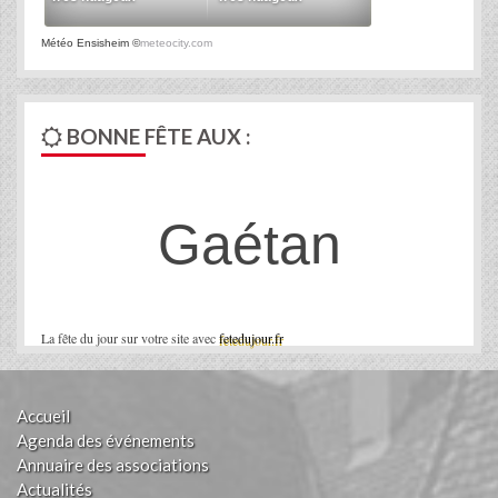
Météo Ensisheim
©
meteocity.com
BONNE FÊTE AUX :
Gaétan
La fête du jour sur votre site avec
fetedujour.fr
Accueil
Agenda des événements
Annuaire des associations
Actualités