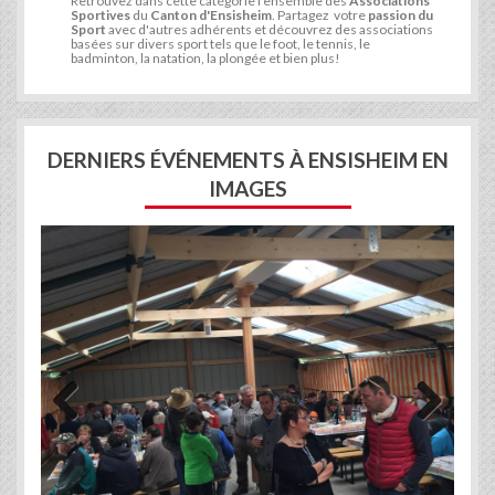
Retrouvez dans cette catégorie l'ensemble des
Associations
Sportives
du
Canton d'Ensisheim
. Partagez votre
passion du
Sport
avec d'autres adhérents et découvrez des associations
basées sur divers sport tels que le foot, le tennis, le
badminton, la natation, la plongée et bien plus!
DERNIERS ÉVÉNEMENTS À ENSISHEIM EN
IMAGES
Previous
Next