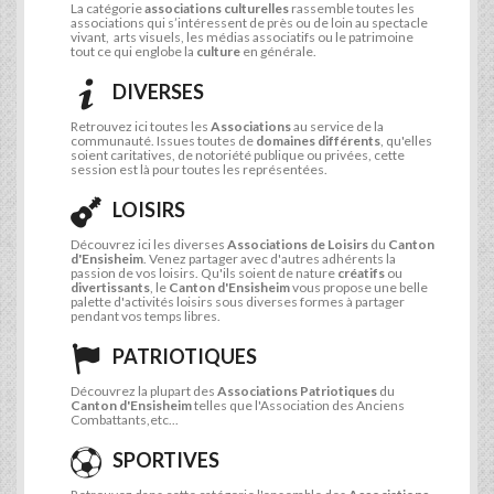
La catégorie
associations culturelles
rassemble toutes les
associations qui s’intéressent de près ou de loin au spectacle
vivant, arts visuels, les médias associatifs ou le patrimoine
tout ce qui englobe la
culture
en générale.
DIVERSES
Retrouvez ici toutes les
Associations
au service de la
communauté. Issues toutes de
domaines différents
, qu'elles
soient caritatives, de notoriété publique ou privées, cette
session est là pour toutes les représentées.
LOISIRS
Découvrez ici les diverses
Associations de Loisirs
du
Canton
d'Ensisheim
. Venez partager avec d'autres adhérents la
passion de vos loisirs. Qu'ils soient de nature
créatifs
ou
divertissants
, le
Canton d'Ensisheim
vous propose une belle
palette d'activités loisirs sous diverses formes à partager
pendant vos temps libres.
PATRIOTIQUES
Découvrez la plupart des
Associations Patriotiques
du
Canton d'Ensisheim
telles que l'Association des Anciens
Combattants,etc...
SPORTIVES