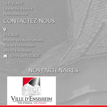
Le PLEIADE
La marche à suivre
Nous contacter
CONTACTEZ-NOUS
PLEIADE
Maison des Associations
Rue de Pulversheim
68190 Ensisheim
Ecrire au PLEIADE
NOS PARTENAIRES