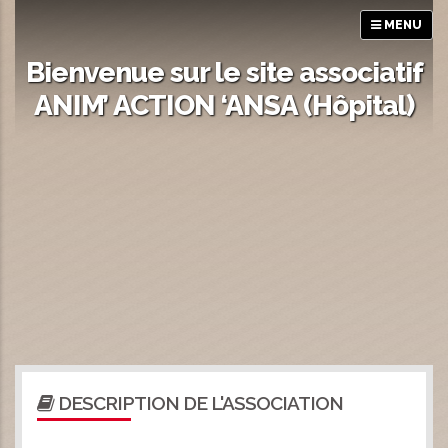
MENU
Bienvenue sur le site associatif
ANIM’ ACTION ‘ANSA (Hôpital)
DESCRIPTION DE L'ASSOCIATION