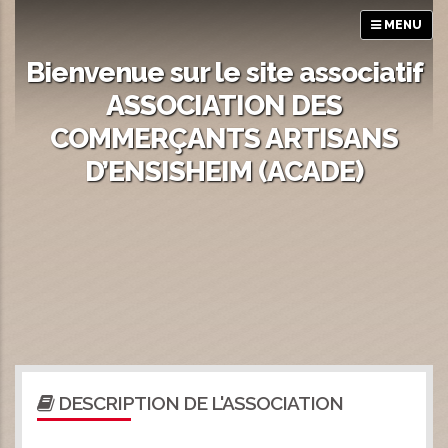
MENU
Bienvenue sur le site associatif
ASSOCIATION DES
COMMERÇANTS ARTISANS
D’ENSISHEIM (ACADE)
DESCRIPTION DE L'ASSOCIATION