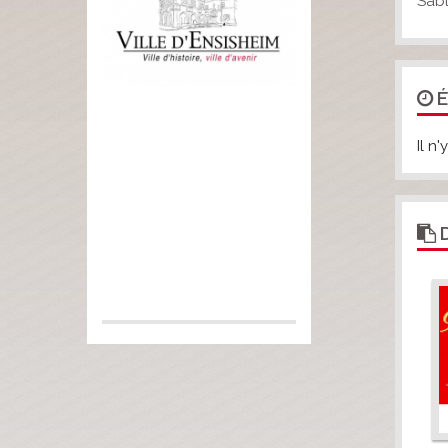
Sabl
É
Il n
D