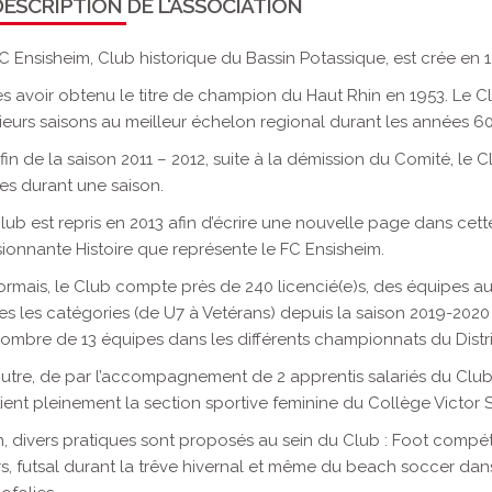
ESCRIPTION DE L'ASSOCIATION
C Ensisheim, Club historique du Bassin Potassique, est crée en 
s avoir obtenu le titre de champion du Haut Rhin en 1953. Le 
ieurs saisons au meilleur échelon regional durant les années 60,
 fin de la saison 2011 – 2012, suite à la démission du Comité, le 
es durant une saison.
lub est repris en 2013 afin d’écrire une nouvelle page dans cett
ionnante Histoire que représente le FC Ensisheim.
rmais, le Club compte près de 240 licencié(e)s, des équipes 
es les catégories (de U7 à Vetérans) depuis la saison 2019-202
ombre de 13 équipes dans les différents championnats du Distri
utre, de par l’accompagnement de 2 apprentis salariés du Club
ient pleinement la section sportive feminine du Collège Victor 
n, divers pratiques sont proposés au sein du Club : Foot compét
irs, futsal durant la trêve hivernal et même du beach soccer dan