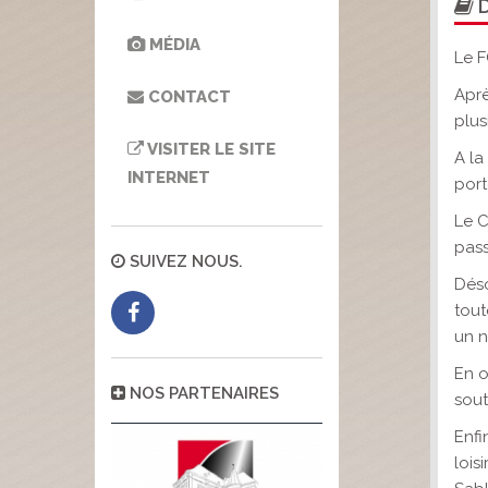
D
MÉDIA
Le F
Aprè
CONTACT
plus
VISITER LE SITE
A la
INTERNET
port
Le C
pass
SUIVEZ NOUS.
Déso
tout
un n
En o
NOS PARTENAIRES
sout
Enfi
lois