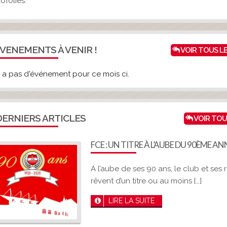
ofolies.
VENEMENTS À VENIR !
VOIR TOUS L
'y a pas d'événement pour ce mois ci.
ERNIERS ARTICLES
VOIR TOU
FCE : UN TITRE À L’AUBE DU 90ÈME AN
A l’aube de ses 90 ans, le club et ses
rêvent d’un titre ou au moins […]
LIRE LA SUITE