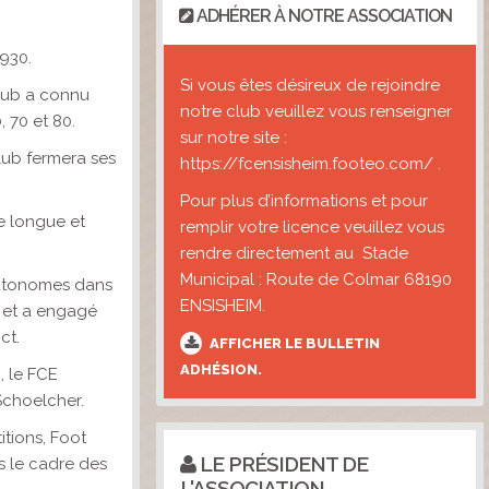
ADHÉRER À NOTRE ASSOCIATION
1930.
Si vous êtes désireux de rejoindre
Club a connu
notre club veuillez vous renseigner
 70 et 80.
sur notre site :
Club fermera ses
https://fcensisheim.footeo.com/ .
Pour plus d’informations et pour
e longue et
remplir votre licence veuillez vous
rendre directement au Stade
Municipal : Route de Colmar 68190
autonomes dans
ENSISHEIM.
0 et a engagé
ct.
AFFICHER LE BULLETIN
ADHÉSION.
, le FCE
Schoelcher.
itions, Foot
LE PRÉSIDENT DE
s le cadre des
L'ASSOCIATION