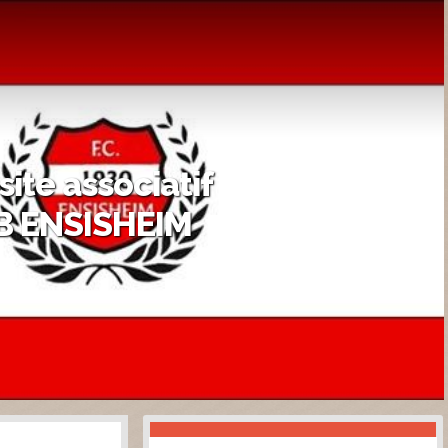
site associatif
 ENSISHEIM