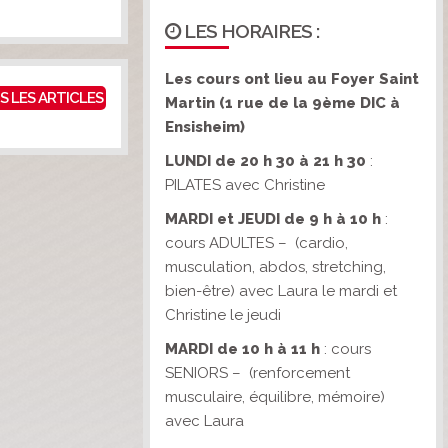
LES HORAIRES :
Les cours ont lieu au Foyer Saint
S LES ARTICLES
Martin
(1 rue de la 9ème DIC à
Ensisheim)
LUNDI de 20 h 30 à 21 h 30
:
PILATES avec Christine
MARDI et JEUDI de 9 h à 10 h
:
cours ADULTES – (cardio,
musculation, abdos, stretching,
bien-être) avec Laura le mardi et
Christine le jeudi
MARDI de 10 h à 11 h
: cours
SENIORS – (renforcement
musculaire, équilibre, mémoire)
avec Laura