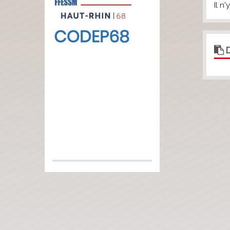
Il n
D