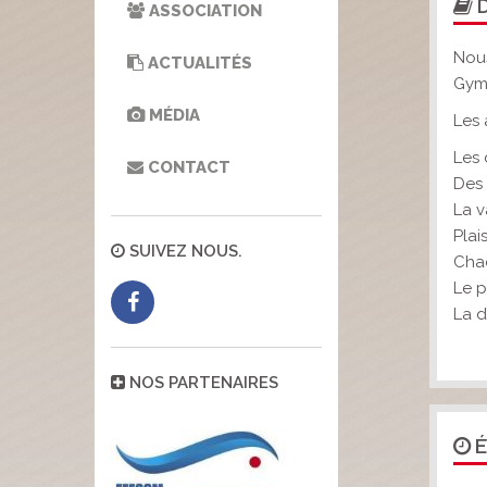
D
ASSOCIATION
Nous
ACTUALITÉS
Gymn
MÉDIA
Les 
Les 
CONTACT
Des 
La v
Plai
SUIVEZ NOUS.
Chac
Le p
La 
NOS PARTENAIRES
É