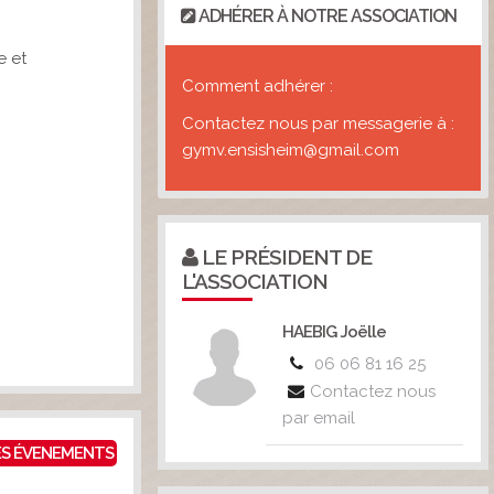
ADHÉRER À NOTRE ASSOCIATION
e et
Comment adhérer :
Contactez nous par messagerie à :
gymv.ensisheim@gmail.com
LE PRÉSIDENT DE
L'ASSOCIATION
HAEBIG Joëlle
06 06 81 16 25
Contactez nous
par email
ES ÉVENEMENTS