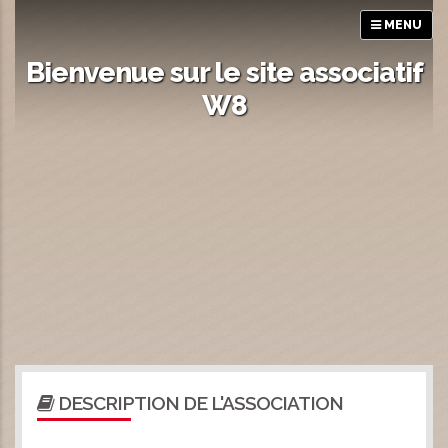
MENU
Bienvenue sur le site associatif
W8
DESCRIPTION DE L'ASSOCIATION