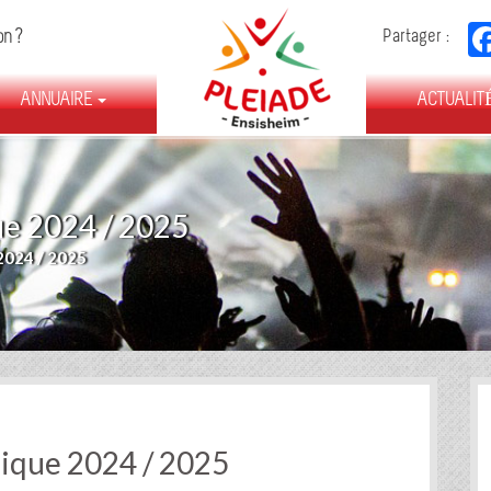
FÉDÉRATION
on ?
Partager :
DES
ASSOCIATIONS
ANNUAIRE
D’ENSISHEIM
ACTUALIT
ue 2024 / 2025
024 / 2025
sique 2024 / 2025