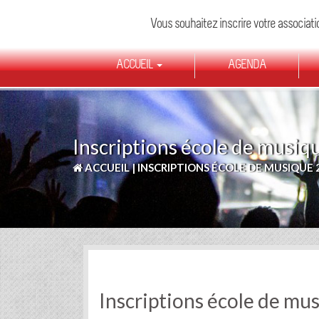
Vous souhaitez inscrire votre associati
ACCUEIL
AGENDA
Skip
to
main
content
Inscriptions école de musiq
ACCUEIL
|
INSCRIPTIONS ÉCOLE DE MUSIQUE 2
Inscriptions école de mu