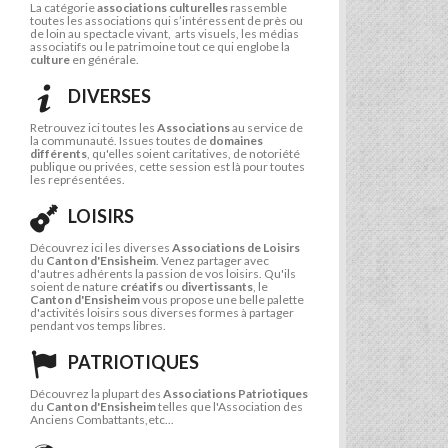
La catégorie
associations culturelles
rassemble
toutes les associations qui s’intéressent de près ou
de loin au spectacle vivant, arts visuels, les médias
associatifs ou le patrimoine tout ce qui englobe la
culture
en générale.
DIVERSES
Retrouvez ici toutes les
Associations
au service de
la communauté. Issues toutes de
domaines
différents
, qu'elles soient caritatives, de notoriété
publique ou privées, cette session est là pour toutes
les représentées.
LOISIRS
Découvrez ici les diverses
Associations de Loisirs
du
Canton d'Ensisheim
. Venez partager avec
d'autres adhérents la passion de vos loisirs. Qu'ils
soient de nature
créatifs
ou
divertissants
, le
Canton d'Ensisheim
vous propose une belle palette
d'activités loisirs sous diverses formes à partager
pendant vos temps libres.
PATRIOTIQUES
Découvrez la plupart des
Associations Patriotiques
du
Canton d'Ensisheim
telles que l'Association des
Anciens Combattants,etc...