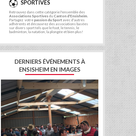
SPORTIVES
Retrouvez dans cette catégorie l'ensemble des
Associations Sportives
du
Canton d'Ensisheim
.
Partagez votre
passion du Sport
avec d'autres
adhérents et découvrez des associations basées
sur divers sport tels que le foot, le tennis, le
badminton, la natation, la plongée et bien plus!
DERNIERS ÉVÉNEMENTS À
ENSISHEIM EN IMAGES