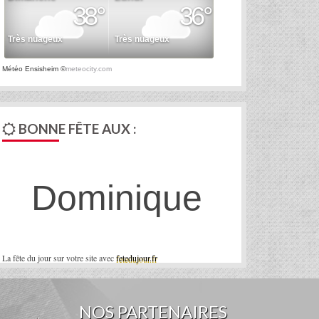
Météo Ensisheim
©
meteocity.com
BONNE FÊTE AUX :
Dominique
La fête du jour sur votre site avec
fetedujour.fr
NOS PARTENAIRES