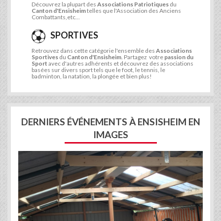
Découvrez la plupart des
Associations Patriotiques
du
Canton d'Ensisheim
telles que l'Association des Anciens
Combattants,etc...
SPORTIVES
Retrouvez dans cette catégorie l'ensemble des
Associations
Sportives
du
Canton d'Ensisheim
. Partagez votre
passion du
Sport
avec d'autres adhérents et découvrez des associations
basées sur divers sport tels que le foot, le tennis, le
badminton, la natation, la plongée et bien plus!
DERNIERS ÉVÉNEMENTS À ENSISHEIM EN
IMAGES