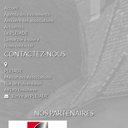
Accueil
Agenda des événements
Annuaire des associations
Actualités
Le PLEIADE
La marche à suivre
Nous contacter
CONTACTEZ-NOUS
PLEIADE
Maison des Associations
Rue de Pulversheim
68190 Ensisheim
Ecrire au PLEIADE
NOS PARTENAIRES