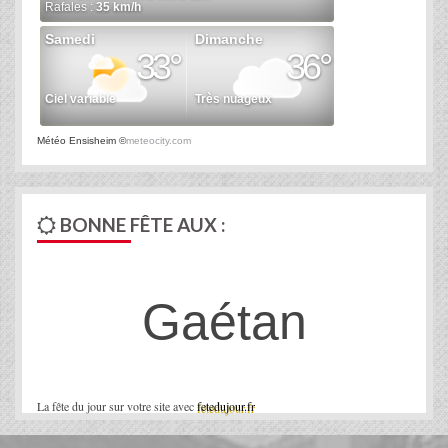
Météo Ensisheim
©
meteocity.com
BONNE FÊTE AUX :
Gaétan
La fête du jour sur votre site avec
fetedujour.fr