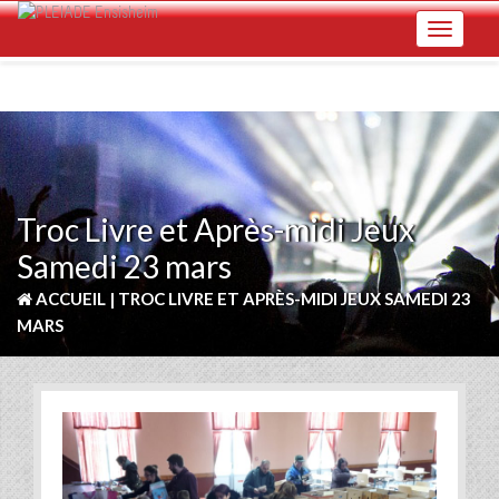
Skip
Toggle na
to
main
content
Troc Livre et Après-midi Jeux
Samedi 23 mars
ACCUEIL
|
TROC LIVRE ET APRÈS-MIDI JEUX SAMEDI 23
MARS