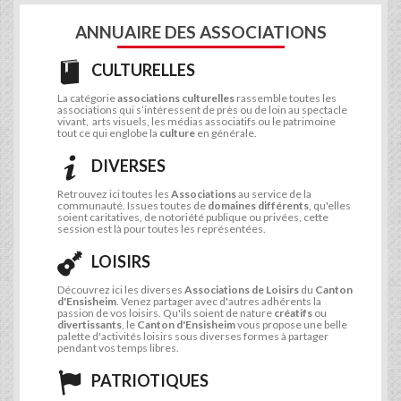
ANNUAIRE DES ASSOCIATIONS
CULTURELLES
La catégorie
associations culturelles
rassemble toutes les
associations qui s’intéressent de près ou de loin au spectacle
vivant, arts visuels, les médias associatifs ou le patrimoine
tout ce qui englobe la
culture
en générale.
DIVERSES
Retrouvez ici toutes les
Associations
au service de la
communauté. Issues toutes de
domaines différents
, qu'elles
soient caritatives, de notoriété publique ou privées, cette
session est là pour toutes les représentées.
LOISIRS
Découvrez ici les diverses
Associations de Loisirs
du
Canton
d'Ensisheim
. Venez partager avec d'autres adhérents la
passion de vos loisirs. Qu'ils soient de nature
créatifs
ou
divertissants
, le
Canton d'Ensisheim
vous propose une belle
palette d'activités loisirs sous diverses formes à partager
pendant vos temps libres.
PATRIOTIQUES