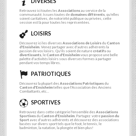
DIVERSES
Retrouvez ici toutes les
Associations
au service de la
communauté. Issues toutes de
domaines différents
, qu'elles
soient caritatives, de notoriété publique ou privées, cette
session est là pour toutes les représentées.
LOISIRS
Découvrez ici les diverses
Associations de Loisirs
du
Canton
d'Ensisheim
. Venez partager avec d'autres adhérents la
passion de vos loisirs. Qu'ils soient de nature
créatifs
ou
divertissants
, le
Canton d'Ensisheim
vous propose une belle
palette d'activités loisirs sous diverses formes à partager
pendant vos temps libres.
PATRIOTIQUES
Découvrez la plupart des
Associations Patriotiques
du
Canton d'Ensisheim
telles que l'Association des Anciens
Combattants,etc...
SPORTIVES
Retrouvez dans cette catégorie l'ensemble des
Associations
Sportives
du
Canton d'Ensisheim
. Partagez votre
passion du
Sport
avec d'autres adhérents et découvrez des associations
basées sur divers sport tels que le foot, le tennis, le
badminton, la natation, la plongée et bien plus!