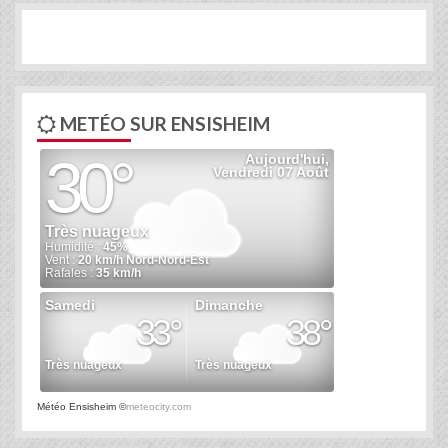
METÉO SUR ENSISHEIM
Météo Ensisheim
©
meteocity.com