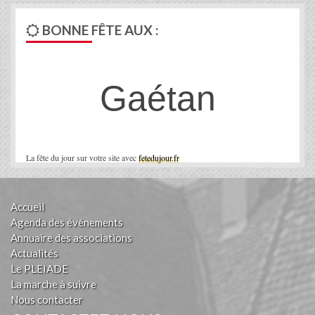
BONNE FÊTE AUX :
Gaétan
La fête du jour sur votre site avec
fetedujour.fr
Accueil
Agenda des événements
Annuaire des associations
Actualités
Le PLEIADE
La marche à suivre
Nous contacter