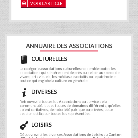
VOIR L'ARTICLE
ANNUAIRE DES ASSOCIATIONS
CULTURELLES
La catégorie
associations culturelles
rassemble toutes les
associations qui s’intéressent de près ou de loin au spectacle
vivant, arts visuels, les médias associatifs ou le patrimoine
tout ce qui englobe la
culture
en générale.
DIVERSES
Retrouvez ici toutes les
Associations
au service de la
communauté. Issues toutes de
domaines différents
, qu'elles
soient caritatives, de notoriété publique ou privées, cette
session est là pour toutes les représentées.
LOISIRS
Découvrez ici les diverses
Associations de Loisirs
du
Canton