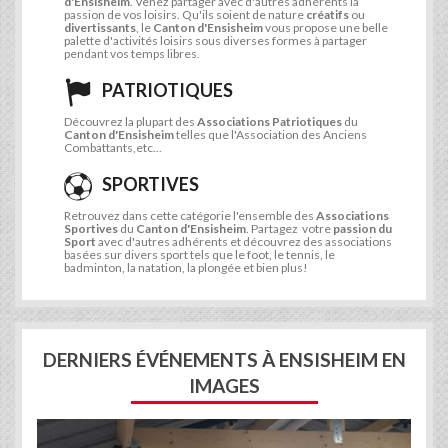
d'Ensisheim
. Venez partager avec d'autres adhérents la
passion de vos loisirs. Qu'ils soient de nature
créatifs
ou
divertissants
, le
Canton d'Ensisheim
vous propose une belle
palette d'activités loisirs sous diverses formes à partager
pendant vos temps libres.
PATRIOTIQUES
Découvrez la plupart des
Associations Patriotiques
du
Canton d'Ensisheim
telles que l'Association des Anciens
Combattants,etc...
SPORTIVES
Retrouvez dans cette catégorie l'ensemble des
Associations
Sportives
du
Canton d'Ensisheim
. Partagez votre
passion du
Sport
avec d'autres adhérents et découvrez des associations
basées sur divers sport tels que le foot, le tennis, le
badminton, la natation, la plongée et bien plus!
DERNIERS ÉVÉNEMENTS À ENSISHEIM EN
IMAGES