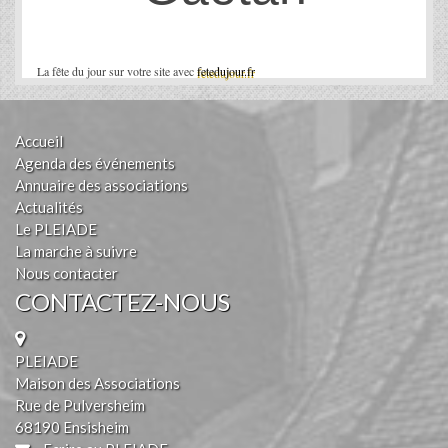
La fête du jour sur votre site avec
fetedujour.fr
Accueil
Agenda des événements
Annuaire des associations
Actualités
Le PLEIADE
La marche à suivre
Nous contacter
CONTACTEZ-NOUS
PLEIADE
Maison des Associations
Rue de Pulversheim
68190 Ensisheim