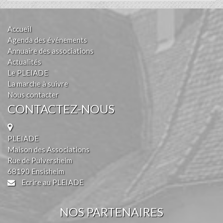
Accueil
Agenda des événements
Annuaire des associations
Actualités
Le PLEIADE
La marche à suivre
Nous contacter
CONTACTEZ-NOUS
PLEIADE
Maison des Associations
Rue de Pulversheim
68190 Ensisheim
Ecrire au PLEIADE
NOS PARTENAIRES