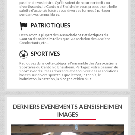
passion de vos loisirs. Qu'ils soient de nature
créatifs
ou
divertissants
, le
Canton d'Ensisheim
vous propose une belle
palette d'activités loisirs sous diverses formes à partager
pendant vos temps libres.
PATRIOTIQUES
Découvrez la plupart des
Associations Patriotiques
du
Canton d'Ensisheim
telles que l'Association des Anciens
Combattants,etc...
SPORTIVES
Retrouvez dans cette catégorie l'ensemble des
Associations
Sportives
du
Canton d'Ensisheim
. Partagez votre
passion du
Sport
avec d'autres adhérents et découvrez des associations
basées sur divers sport tels que le foot, le tennis, le
badminton, la natation, la plongée et bien plus!
DERNIERS ÉVÉNEMENTS À ENSISHEIM EN
IMAGES