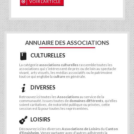
VOIR L'ARTICLE
ANNUAIRE DES ASSOCIATIONS
CULTURELLES
La catégorie
associations culturelles
rassemble toutes les
associations qui s’intéressent de près ou de loin au spectacle
vivant, arts visuels, les médias associatifs ou le patrimoine
tout ce qui englobe la
culture
en générale.
DIVERSES
Retrouvez ici toutes les
Associations
au service de la
communauté. Issues toutes de
domaines différents
, qu'elles
soient caritatives, de notoriété publique ou privées, cette
session est là pour toutes les représentées.
LOISIRS
Découvrez ici les diverses
Associations de Loisirs
du
Canton
d'Ensisheim
. Venez partager avec d'autres adhérents la