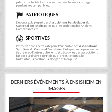
palette d'activités loisirs sous diverses formes à partager
pendant vos temps libres.
PATRIOTIQUES
Découvrez la plupart des
Associations Patriotiques
du
Canton d'Ensisheim
telles que l'Association des Anciens
Combattants,etc...
SPORTIVES
Retrouvez dans cette catégorie l'ensemble des
Associations
Sportives
du
Canton d'Ensisheim
. Partagez votre
passion du
Sport
avec d'autres adhérents et découvrez des associations
basées sur divers sport tels que le foot, le tennis, le
badminton, la natation, la plongée et bien plus!
DERNIERS ÉVÉNEMENTS À ENSISHEIM EN
IMAGES