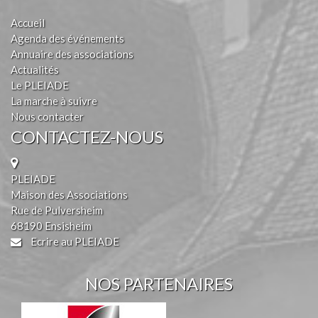
Accueil
Agenda des événements
Annuaire des associations
Actualités
Le PLEIADE
La marche à suivre
Nous contacter
CONTACTEZ-NOUS
PLEIADE
Maison des Associations
Rue de Pulversheim
68190 Ensisheim
Ecrire au PLEIADE
NOS PARTENAIRES