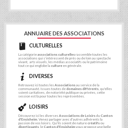
ANNUAIRE DES ASSOCIATIONS
CULTURELLES
La catégorie
associations culturelles
rassemble toutes les
associations qui s’intéressent de près ou de loin au spectacle
vivant, arts visuels, les médias associatifs ou le patrimoine
tout ce qui englobe la
culture
en générale.
DIVERSES
Retrouvez ici toutes les
Associations
au service de la
communauté. Issues toutes de
domaines différents
, qu'elles
soient caritatives, de notoriété publique ou privées, cette
session est là pour toutes les représentées.
LOISIRS
Découvrez ici les diverses
Associations de Loisirs
du
Canton
d'Ensisheim
. Venez partager avec d'autres adhérents la
passion de vos loisirs. Qu'ils soient de nature
créatifs
ou
divertissants
, le
Canton d'Ensisheim
vous propose une belle