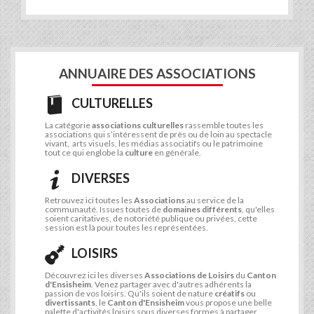
ANNUAIRE DES ASSOCIATIONS
CULTURELLES
La catégorie
associations culturelles
rassemble toutes les
associations qui s’intéressent de près ou de loin au spectacle
vivant, arts visuels, les médias associatifs ou le patrimoine
tout ce qui englobe la
culture
en générale.
DIVERSES
Retrouvez ici toutes les
Associations
au service de la
communauté. Issues toutes de
domaines différents
, qu'elles
soient caritatives, de notoriété publique ou privées, cette
session est là pour toutes les représentées.
LOISIRS
Découvrez ici les diverses
Associations de Loisirs
du
Canton
d'Ensisheim
. Venez partager avec d'autres adhérents la
passion de vos loisirs. Qu'ils soient de nature
créatifs
ou
divertissants
, le
Canton d'Ensisheim
vous propose une belle
palette d'activités loisirs sous diverses formes à partager