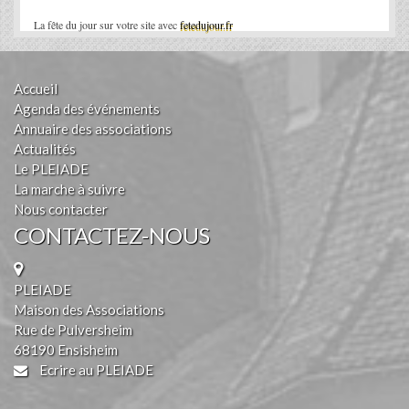
La fête du jour sur votre site avec
fetedujour.fr
Accueil
Agenda des événements
Annuaire des associations
Actualités
Le PLEIADE
La marche à suivre
Nous contacter
CONTACTEZ-NOUS
PLEIADE
Maison des Associations
Rue de Pulversheim
68190 Ensisheim
Ecrire au PLEIADE