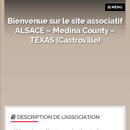
MENU
Bienvenue sur le site associatif
ALSACE – Medina County –
TEXAS (Castroville)
DESCRIPTION DE L'ASSOCIATION