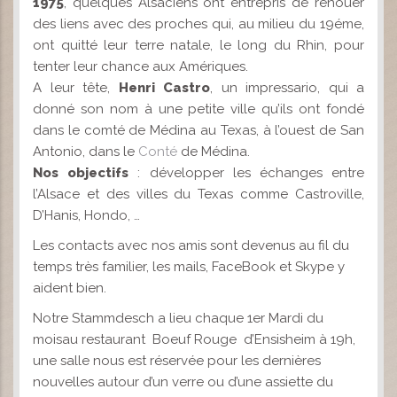
1975
, quelques Alsaciens ont entrepris de renouer
des liens avec des proches qui, au milieu du 19éme,
ont quitté leur terre natale, le long du Rhin, pour
tenter leur chance aux Amériques.
A leur tête,
Henri Castro
, un impressario, qui a
donné son nom à une petite ville qu’ils ont fondé
dans le comté de Médina au Texas, à l’ouest de San
Antonio, dans le
Conté
de Médina.
Nos objectifs
: développer les échanges entre
l’Alsace et des villes du Texas comme Castroville,
D’Hanis, Hondo, …
Les contacts avec nos amis sont devenus au fil du
temps très familier, les mails, FaceBook et Skype y
aident bien.
Notre Stammdesch a lieu chaque 1er Mardi du
moisau restaurant Boeuf Rouge d’Ensisheim à 19h,
une salle nous est réservée pour les dernières
nouvelles autour d’un verre ou d’une assiette du