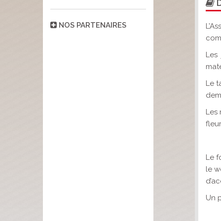
D
NOS PARTENAIRES
L’As
comp
Les 
maté
Le t
dema
Les 
fleu
Le f
le w
d’ac
Un p