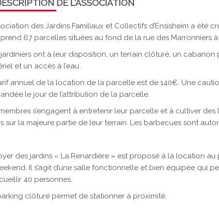
ESCRIPTION DE L'ASSOCIATION
sociation des Jardins Familiaux et Collectifs d’Ensisheim a été 
rend 67 parcelles situées au fond de la rue des Marronniers à
jardiniers ont à leur disposition, un terrain clôturé, un cabanon 
riel et un accès à l’eau .
arif annuel de la location de la parcelle est de 140€. Une cauti
ndée le jour de l’attribution de la parcelle.
membres s’engagent à entretenir leur parcelle et à cultiver des
rs sur la majeure partie de leur terrain. Les barbecues sont autor
oyer des jardins « La Renardière » est proposé à la location au 
eekend. Il s’agit d’une salle fonctionnelle et bien équipée qui p
cueillir 40 personnes.
arking clôturé permet de stationner à proximité.