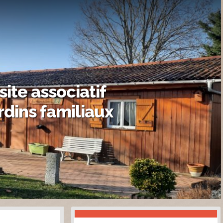
site associatif
rdins familiaux