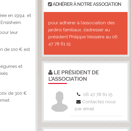
ADHÉRER À NOTRE ASSOCIATION
créée en 1994 et
 Ensisheim.
pour adhérer à l’association des
jardins familiaux, s’adresser au
pour leur
président Philippe Veissière au 06
47 78 61 15
on de 100 € est
 légumes et
LE PRÉSIDENT DE
isés.
L'ASSOCIATION
prix de 300 €
06 47 78 61 15
ermet
Contactez nous
par email