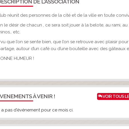
ESCRIPTION DE L'ASSOCIATION
lub réunit des personnes de la cité et de la ville en toute convivi
n le désir de chacun , ce sera soit jouer à la belote, au rami, au
minos… etc.
vu que l’on se sente bien, que l’on se retrouve avec plaisir pou
artage, autour d’un café ou d’une bouteille avec des gâteaux e
BONNE HUMEUR !
VENEMENTS À VENIR !
VOIR TOUS L
'y a pas d'événement pour ce mois ci.