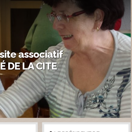
site associatif
É DE LA CITE