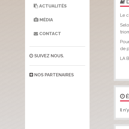
D
ACTUALITÉS
Le c
MÉDIA
Selo
trio
CONTACT
Pour
de p
SUIVEZ NOUS.
LA 
NOS PARTENAIRES
É
Il n