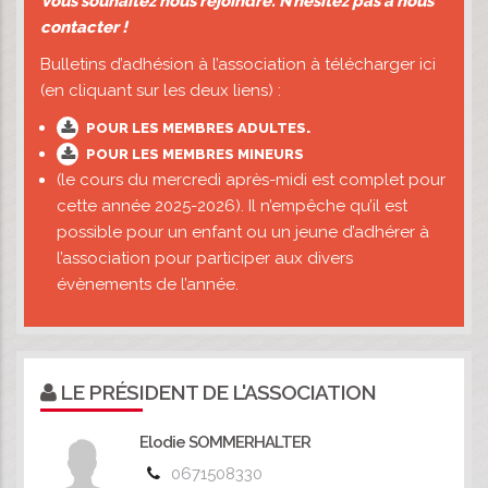
Vous souhaitez nous rejoindre. N’hésitez pas à nous
contacter !
Bulletins d’adhésion à l’association à télécharger ici
(en cliquant sur les deux liens) :
.
POUR LES MEMBRES ADULTES
POUR LES MEMBRES MINEURS
(le cours du mercredi après-midi est complet pour
cette année 2025-2026). Il n’empêche qu’il est
possible pour un enfant ou un jeune d’adhérer à
l’association pour participer aux divers
évènements de l’année.
LE PRÉSIDENT DE L'ASSOCIATION
Elodie SOMMERHALTER
0671508330