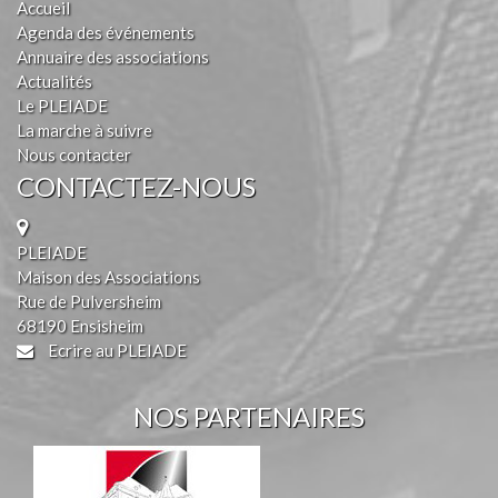
Accueil
Agenda des événements
Annuaire des associations
Actualités
Le PLEIADE
La marche à suivre
Nous contacter
CONTACTEZ-NOUS
PLEIADE
Maison des Associations
Rue de Pulversheim
68190 Ensisheim
Ecrire au PLEIADE
NOS PARTENAIRES