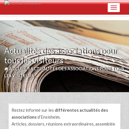
Skip
Toggle na
to
main
content
Actualités des associations pour
tous les visiteurs
ACCUEIL
|
ACTUALITÉS DES ASSOCIATIONS POUR TOUS
LES VISITEURS
Restez informé sur les
différentes actualités des
associations
d’Ensisheim.
Articles, dossiers, réunions extraordinaires, assemblée