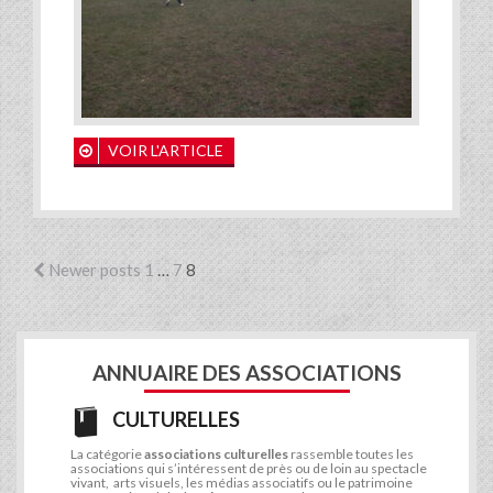
VOIR L'ARTICLE
Newer posts
1
…
7
8
ANNUAIRE DES ASSOCIATIONS
CULTURELLES
La catégorie
associations culturelles
rassemble toutes les
associations qui s’intéressent de près ou de loin au spectacle
vivant, arts visuels, les médias associatifs ou le patrimoine