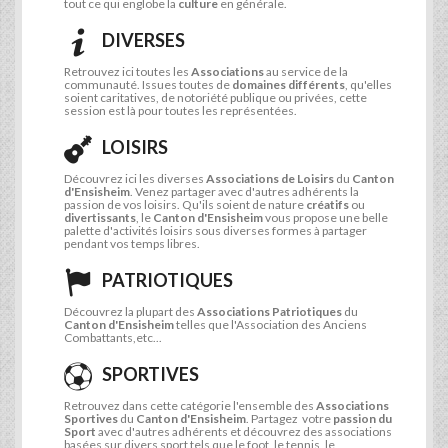
tout ce qui englobe la
culture
en générale.
DIVERSES
Retrouvez ici toutes les
Associations
au service de la
communauté. Issues toutes de
domaines différents
, qu'elles
soient caritatives, de notoriété publique ou privées, cette
session est là pour toutes les représentées.
LOISIRS
Découvrez ici les diverses
Associations de Loisirs
du
Canton
d'Ensisheim
. Venez partager avec d'autres adhérents la
passion de vos loisirs. Qu'ils soient de nature
créatifs
ou
divertissants
, le
Canton d'Ensisheim
vous propose une belle
palette d'activités loisirs sous diverses formes à partager
pendant vos temps libres.
PATRIOTIQUES
Découvrez la plupart des
Associations Patriotiques
du
Canton d'Ensisheim
telles que l'Association des Anciens
Combattants,etc...
SPORTIVES
Retrouvez dans cette catégorie l'ensemble des
Associations
Sportives
du
Canton d'Ensisheim
. Partagez votre
passion du
Sport
avec d'autres adhérents et découvrez des associations
basées sur divers sport tels que le foot, le tennis, le