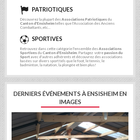
PATRIOTIQUES
Découvrez la plupart des
Associations Patriotiques
du
Canton d'Ensisheim
telles que l'Association des Anciens
Combattants,etc...
SPORTIVES
Retrouvez dans cette catégorie l'ensemble des
Associations
Sportives
du
Canton d'Ensisheim
. Partagez votre
passion du
Sport
avec d'autres adhérents et découvrez des associations
basées sur divers sport tels que le foot, le tennis, le
badminton, la natation, la plongée et bien plus!
DERNIERS ÉVÉNEMENTS À ENSISHEIM EN
IMAGES