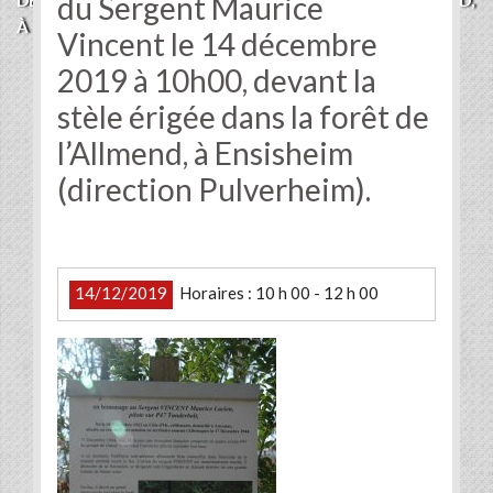
du Sergent Maurice
DEVANT LA STÈLE ÉRIGÉE DANS LA FORÊT DE L’ALLMEND,
À ENSISHEIM (DIRECTION PULVERHEIM).
Vincent le 14 décembre
2019 à 10h00, devant la
stèle érigée dans la forêt de
l’Allmend, à Ensisheim
(direction Pulverheim).
14/12/2019
Horaires : 10 h 00 - 12 h 00