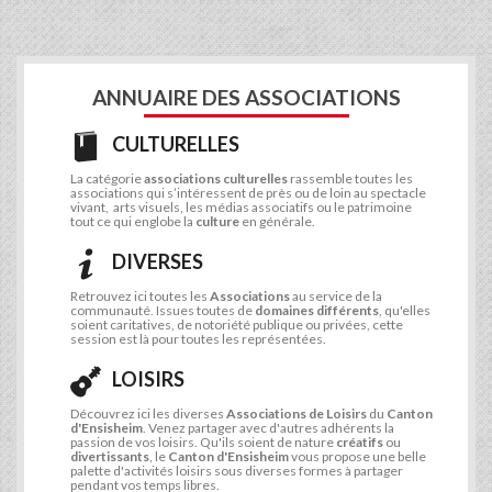
ANNUAIRE DES ASSOCIATIONS
CULTURELLES
La catégorie
associations culturelles
rassemble toutes les
associations qui s’intéressent de près ou de loin au spectacle
vivant, arts visuels, les médias associatifs ou le patrimoine
tout ce qui englobe la
culture
en générale.
DIVERSES
Retrouvez ici toutes les
Associations
au service de la
communauté. Issues toutes de
domaines différents
, qu'elles
soient caritatives, de notoriété publique ou privées, cette
session est là pour toutes les représentées.
LOISIRS
Découvrez ici les diverses
Associations de Loisirs
du
Canton
d'Ensisheim
. Venez partager avec d'autres adhérents la
passion de vos loisirs. Qu'ils soient de nature
créatifs
ou
divertissants
, le
Canton d'Ensisheim
vous propose une belle
palette d'activités loisirs sous diverses formes à partager
pendant vos temps libres.