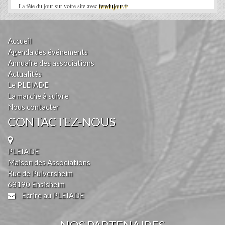
La fête du jour sur votre site avec
fetedujour.fr
Accueil
Agenda des événements
Annuaire des associations
Actualités
Le PLEIADE
La marche à suivre
Nous contacter
CONTACTEZ-NOUS
PLEIADE
Maison des Associations
Rue de Pulversheim
68190 Ensisheim
Ecrire au PLEIADE