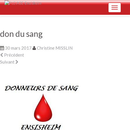
Skip
Toggle na
to
main
content
don du sang
30 mars 2017
Christine MISSLIN
Précédent
Suivant