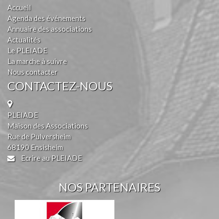
Accueil
Agenda des événements
Annuaire des associations
Actualités
Le PLEIADE
La marche à suivre
Nous contacter
CONTACTEZ-NOUS
PLEIADE
Maison des Associations
Rue de Pulversheim
68190 Ensisheim
Ecrire au PLEIADE
NOS PARTENAIRES