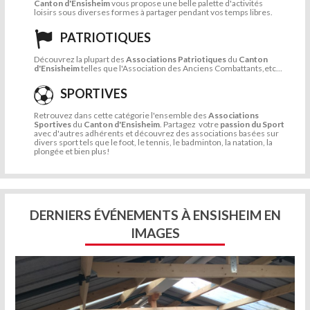
Canton d'Ensisheim
vous propose une belle palette d'activités
loisirs sous diverses formes à partager pendant vos temps libres.
PATRIOTIQUES
Découvrez la plupart des
Associations Patriotiques
du
Canton
d'Ensisheim
telles que l'Association des Anciens Combattants,etc...
SPORTIVES
Retrouvez dans cette catégorie l'ensemble des
Associations
Sportives
du
Canton d'Ensisheim
. Partagez votre
passion du Sport
avec d'autres adhérents et découvrez des associations basées sur
divers sport tels que le foot, le tennis, le badminton, la natation, la
plongée et bien plus!
DERNIERS ÉVÉNEMENTS À ENSISHEIM EN
IMAGES