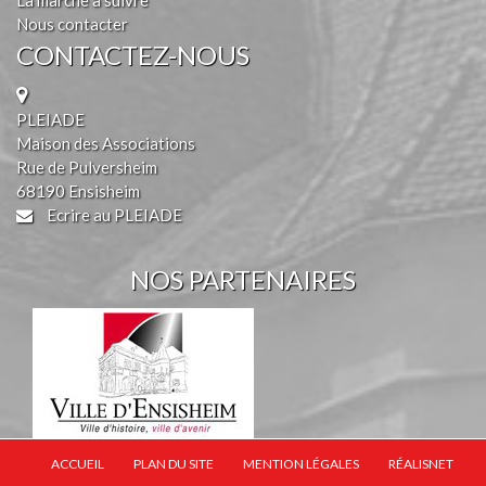
Nous contacter
CONTACTEZ-NOUS
PLEIADE
Maison des Associations
Rue de Pulversheim
68190 Ensisheim
Ecrire au PLEIADE
NOS PARTENAIRES
ACCUEIL
PLAN DU SITE
MENTION LÉGALES
RÉALISNET