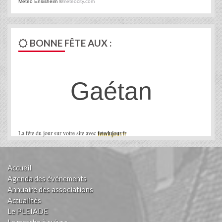
Météo Ensisheim
©
meteocity.com
BONNE FÊTE AUX :
Gaétan
La fête du jour sur votre site avec
fetedujour.fr
Accueil
Agenda des événements
Annuaire des associations
Actualités
Le PLEIADE
La marche à suivre