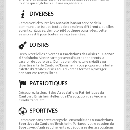
tout ce qui englobe la
culture
en générale.
DIVERSES
Retrouvez ici toutes les
Associations
au service de la
communauté. Issues toutes de
domaines différents
, qu'elles
soient caritatives, de notoriété publique ou privées, cette
session est là pour toutes les représentées.
LOISIRS
Découvrez ici les diverses
Associations de Loisirs
du
Canton
d'Ensisheim
. Venez partager avec d'autres adhérents la
passion de vos loisirs. Qu'ils soient de nature
créatifs
ou
divertissants
, le
Canton d'Ensisheim
vous propose une belle
palette d'activités loisirs sous diverses formes à partager
pendant vos temps libres.
PATRIOTIQUES
Découvrez la plupart des
Associations Patriotiques
du
Canton d'Ensisheim
telles que l'Association des Anciens
Combattants,etc...
SPORTIVES
Retrouvez dans cette catégorie l'ensemble des
Associations
Sportives
du
Canton d'Ensisheim
. Partagez votre
passion du
Sport
avec d'autres adhérents et découvrez des associations