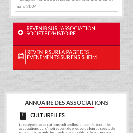
mars 2024
REVENIR SUR L'ASSOCIATION
SOCIÉTÉ D’HISTOIRE
REVENIR SUR LA PAGE DES
ÉVÉNEMENTS SUR ENSISHEIM
ANNUAIRE DES ASSOCIATIONS
CULTURELLES
La catégorie
associations culturelles
rassemble toutes les
associations qui s’intéressent de près ou de loin au spectacle
vivant, arts visuels, les médias associatifs ou le patrimoine