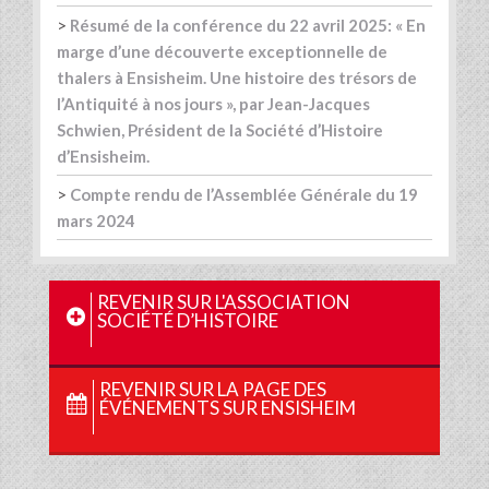
>
Résumé de la conférence du 22 avril 2025: « En
marge d’une découverte exceptionnelle de
thalers à Ensisheim. Une histoire des trésors de
l’Antiquité à nos jours », par Jean-Jacques
Schwien, Président de la Société d’Histoire
d’Ensisheim.
>
Compte rendu de l’Assemblée Générale du 19
mars 2024
REVENIR SUR L'ASSOCIATION
SOCIÉTÉ D’HISTOIRE
REVENIR SUR LA PAGE DES
ÉVÉNEMENTS SUR ENSISHEIM