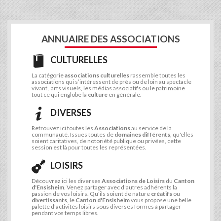
ANNUAIRE DES ASSOCIATIONS
CULTURELLES
La catégorie
associations culturelles
rassemble toutes les
associations qui s’intéressent de près ou de loin au spectacle
vivant, arts visuels, les médias associatifs ou le patrimoine
tout ce qui englobe la
culture
en générale.
DIVERSES
Retrouvez ici toutes les
Associations
au service de la
communauté. Issues toutes de
domaines différents
, qu'elles
soient caritatives, de notoriété publique ou privées, cette
session est là pour toutes les représentées.
LOISIRS
Découvrez ici les diverses
Associations de Loisirs
du
Canton
d'Ensisheim
. Venez partager avec d'autres adhérents la
passion de vos loisirs. Qu'ils soient de nature
créatifs
ou
divertissants
, le
Canton d'Ensisheim
vous propose une belle
palette d'activités loisirs sous diverses formes à partager
pendant vos temps libres.