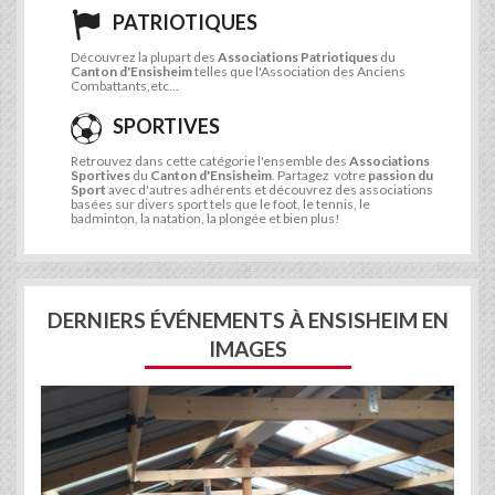
PATRIOTIQUES
Découvrez la plupart des
Associations Patriotiques
du
Canton d'Ensisheim
telles que l'Association des Anciens
Combattants,etc...
SPORTIVES
Retrouvez dans cette catégorie l'ensemble des
Associations
Sportives
du
Canton d'Ensisheim
. Partagez votre
passion du
Sport
avec d'autres adhérents et découvrez des associations
basées sur divers sport tels que le foot, le tennis, le
badminton, la natation, la plongée et bien plus!
DERNIERS ÉVÉNEMENTS À ENSISHEIM EN
IMAGES