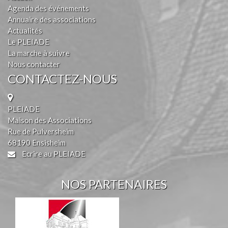
Agenda des événements
Annuaire des associations
Actualités
Le PLEIADE
La marche à suivre
Nous contacter
CONTACTEZ-NOUS
PLEIADE
Maison des Associations
Rue de Pulversheim
68190 Ensisheim
Ecrire au PLEIADE
NOS PARTENAIRES