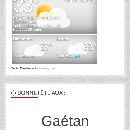
Météo Ensisheim
©
meteocity.com
BONNE FÊTE AUX :
Gaétan