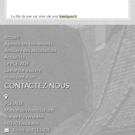
La fête du jour sur votre site avec
fetedujour.fr
Accueil
Agenda des événements
Annuaire des associations
Actualités
Le PLEIADE
La marche à suivre
Nous contacter
CONTACTEZ-NOUS
PLEIADE
Maison des Associations
Rue de Pulversheim
68190 Ensisheim
Ecrire au PLEIADE