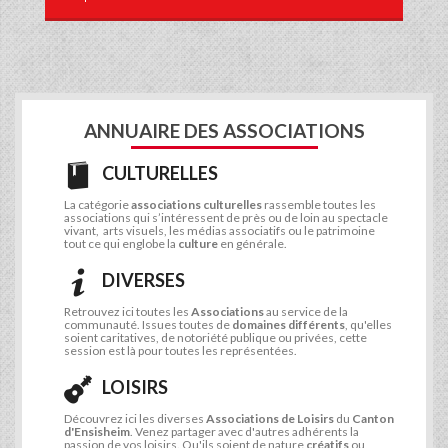
ANNUAIRE DES ASSOCIATIONS
CULTURELLES
La catégorie
associations culturelles
rassemble toutes les
associations qui s’intéressent de près ou de loin au spectacle
vivant, arts visuels, les médias associatifs ou le patrimoine
tout ce qui englobe la
culture
en générale.
DIVERSES
Retrouvez ici toutes les
Associations
au service de la
communauté. Issues toutes de
domaines différents
, qu'elles
soient caritatives, de notoriété publique ou privées, cette
session est là pour toutes les représentées.
LOISIRS
Découvrez ici les diverses
Associations de Loisirs
du
Canton
d'Ensisheim
. Venez partager avec d'autres adhérents la
passion de vos loisirs. Qu'ils soient de nature
créatifs
ou