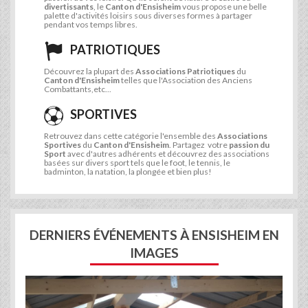
divertissants
, le
Canton d'Ensisheim
vous propose une belle
palette d'activités loisirs sous diverses formes à partager
pendant vos temps libres.
PATRIOTIQUES
Découvrez la plupart des
Associations Patriotiques
du
Canton d'Ensisheim
telles que l'Association des Anciens
Combattants,etc...
SPORTIVES
Retrouvez dans cette catégorie l'ensemble des
Associations
Sportives
du
Canton d'Ensisheim
. Partagez votre
passion du
Sport
avec d'autres adhérents et découvrez des associations
basées sur divers sport tels que le foot, le tennis, le
badminton, la natation, la plongée et bien plus!
DERNIERS ÉVÉNEMENTS À ENSISHEIM EN
IMAGES