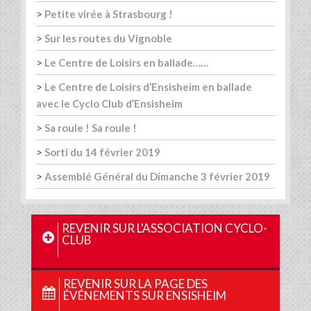
>
Petite virée à Strasbourg !
>
Sur les routes du Vignoble
>
Le Centre de Loisirs en ballade……
>
Le Centre de Loisirs d’Ensisheim en ballade
avec le Cyclo Club d’Ensisheim
>
Sa roule ! Sa roule !
>
Sorti du 14 février 2019
>
Assemblé Général du Dimanche 3 février 2019
REVENIR SUR L'ASSOCIATION CYCLO-
CLUB
REVENIR SUR LA PAGE DES
ÉVÉNEMENTS SUR ENSISHEIM