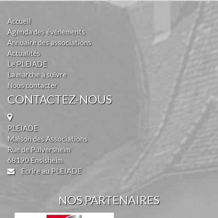
Accueil
Agenda des événements
Annuaire des associations
Actualités
Le PLEIADE
La marche à suivre
Nous contacter
CONTACTEZ-NOUS
PLEIADE
Maison des Associations
Rue de Pulversheim
68190 Ensisheim
Ecrire au PLEIADE
NOS PARTENAIRES