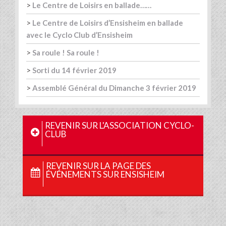
>
Le Centre de Loisirs en ballade……
>
Le Centre de Loisirs d’Ensisheim en ballade
avec le Cyclo Club d’Ensisheim
>
Sa roule ! Sa roule !
>
Sorti du 14 février 2019
>
Assemblé Général du Dimanche 3 février 2019
REVENIR SUR L'ASSOCIATION CYCLO-
CLUB
REVENIR SUR LA PAGE DES
ÉVÉNEMENTS SUR ENSISHEIM