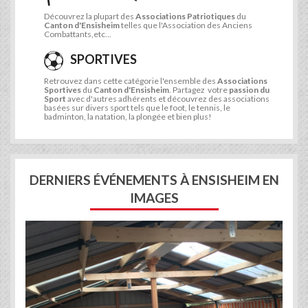
Découvrez la plupart des
Associations Patriotiques
du
Canton d'Ensisheim
telles que l'Association des Anciens
Combattants,etc...
SPORTIVES
Retrouvez dans cette catégorie l'ensemble des
Associations
Sportives
du
Canton d'Ensisheim
. Partagez votre
passion du
Sport
avec d'autres adhérents et découvrez des associations
basées sur divers sport tels que le foot, le tennis, le
badminton, la natation, la plongée et bien plus!
DERNIERS ÉVÉNEMENTS À ENSISHEIM EN
IMAGES