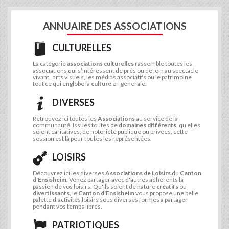
ANNUAIRE DES ASSOCIATIONS
CULTURELLES
La catégorie
associations culturelles
rassemble toutes les
associations qui s’intéressent de près ou de loin au spectacle
vivant, arts visuels, les médias associatifs ou le patrimoine
tout ce qui englobe la
culture
en générale.
DIVERSES
Retrouvez ici toutes les
Associations
au service de la
communauté. Issues toutes de
domaines différents
, qu'elles
soient caritatives, de notoriété publique ou privées, cette
session est là pour toutes les représentées.
LOISIRS
Découvrez ici les diverses
Associations de Loisirs
du
Canton
d'Ensisheim
. Venez partager avec d'autres adhérents la
passion de vos loisirs. Qu'ils soient de nature
créatifs
ou
divertissants
, le
Canton d'Ensisheim
vous propose une belle
palette d'activités loisirs sous diverses formes à partager
pendant vos temps libres.
PATRIOTIQUES