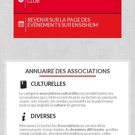
CLUB
REVENIR SUR LA PAGE DES
ÉVÉNEMENTS SUR ENSISHEIM
ANNUAIRE DES ASSOCIATIONS
CULTURELLES
La catégorie
associations culturelles
rassemble toutes les
associations qui s’intéressent de près ou de loin au spectacle
vivant, arts visuels, les médias associatifs ou le patrimoine
tout ce qui englobe la
culture
en générale.
DIVERSES
Retrouvez ici toutes les
Associations
au service de la
communauté. Issues toutes de
domaines différents
, qu'elles
soient caritatives, de notoriété publique ou privées, cette