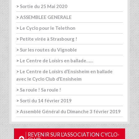
>
Sortie du 25 Mai 2020
>
ASSEMBLEE GENERALE
>
Le Cyclo pour le Telethon
>
Petite virée à Strasbourg !
>
Sur les routes du Vignoble
>
Le Centre de Loisirs en ballade……
>
Le Centre de Loisirs d’Ensisheim en ballade
avec le Cyclo Club d’Ensisheim
>
Sa roule ! Sa roule !
>
Sorti du 14 février 2019
>
Assemblé Général du Dimanche 3 février 2019
REVENIR SUR L'ASSOCIATION CYCLO-