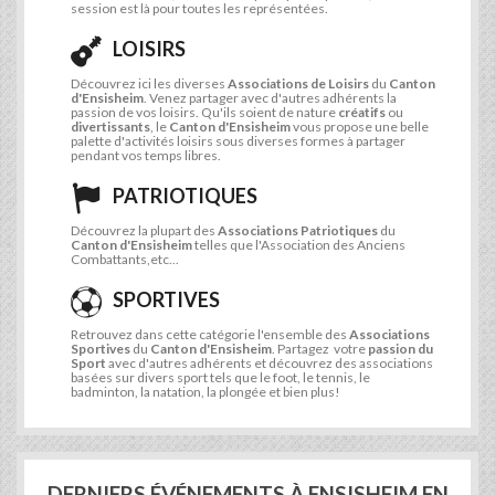
session est là pour toutes les représentées.
LOISIRS
Découvrez ici les diverses
Associations de Loisirs
du
Canton
d'Ensisheim
. Venez partager avec d'autres adhérents la
passion de vos loisirs. Qu'ils soient de nature
créatifs
ou
divertissants
, le
Canton d'Ensisheim
vous propose une belle
palette d'activités loisirs sous diverses formes à partager
pendant vos temps libres.
PATRIOTIQUES
Découvrez la plupart des
Associations Patriotiques
du
Canton d'Ensisheim
telles que l'Association des Anciens
Combattants,etc...
SPORTIVES
Retrouvez dans cette catégorie l'ensemble des
Associations
Sportives
du
Canton d'Ensisheim
. Partagez votre
passion du
Sport
avec d'autres adhérents et découvrez des associations
basées sur divers sport tels que le foot, le tennis, le
badminton, la natation, la plongée et bien plus!
DERNIERS ÉVÉNEMENTS À ENSISHEIM EN