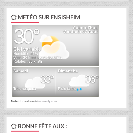
METÉO SUR ENSISHEIM
Météo Ensisheim
©
meteocity.com
BONNE FÊTE AUX :