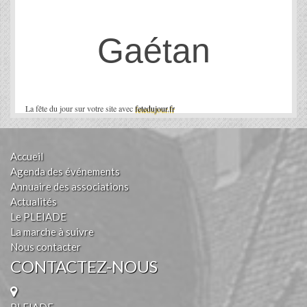
Gaétan
La fête du jour sur votre site avec
fetedujour.fr
Accueil
Agenda des événements
Annuaire des associations
Actualités
Le PLEIADE
La marche à suivre
Nous contacter
CONTACTEZ-NOUS
PLEIADE