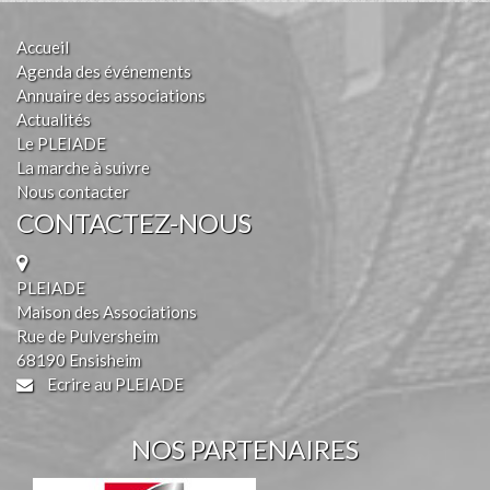
Accueil
Agenda des événements
Annuaire des associations
Actualités
Le PLEIADE
La marche à suivre
Nous contacter
CONTACTEZ-NOUS
PLEIADE
Maison des Associations
Rue de Pulversheim
68190 Ensisheim
Ecrire au PLEIADE
NOS PARTENAIRES