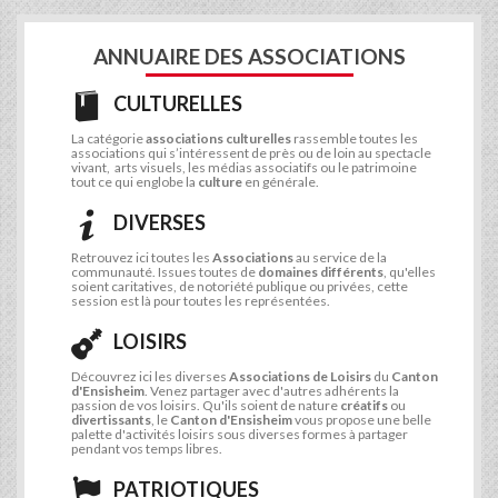
ANNUAIRE DES ASSOCIATIONS
CULTURELLES
La catégorie
associations culturelles
rassemble toutes les
associations qui s’intéressent de près ou de loin au spectacle
vivant, arts visuels, les médias associatifs ou le patrimoine
tout ce qui englobe la
culture
en générale.
DIVERSES
Retrouvez ici toutes les
Associations
au service de la
communauté. Issues toutes de
domaines différents
, qu'elles
soient caritatives, de notoriété publique ou privées, cette
session est là pour toutes les représentées.
LOISIRS
Découvrez ici les diverses
Associations de Loisirs
du
Canton
d'Ensisheim
. Venez partager avec d'autres adhérents la
passion de vos loisirs. Qu'ils soient de nature
créatifs
ou
divertissants
, le
Canton d'Ensisheim
vous propose une belle
palette d'activités loisirs sous diverses formes à partager
pendant vos temps libres.
PATRIOTIQUES