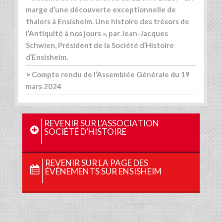
marge d’une découverte exceptionnelle de
thalers à Ensisheim. Une histoire des trésors de
l’Antiquité à nos jours », par Jean-Jacques
Schwien, Président de la Société d’Histoire
d’Ensisheim.
>
Compte rendu de l’Assemblée Générale du 19
mars 2024
REVENIR SUR L'ASSOCIATION
SOCIÉTÉ D’HISTOIRE
REVENIR SUR LA PAGE DES
ÉVÉNEMENTS SUR ENSISHEIM