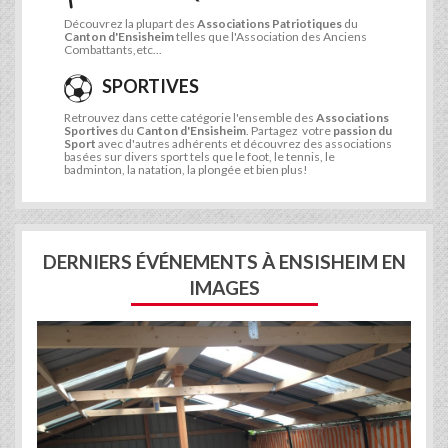
Découvrez la plupart des
Associations Patriotiques
du
Canton d'Ensisheim
telles que l'Association des Anciens
Combattants,etc...
SPORTIVES
Retrouvez dans cette catégorie l'ensemble des
Associations
Sportives
du
Canton d'Ensisheim
. Partagez votre
passion du
Sport
avec d'autres adhérents et découvrez des associations
basées sur divers sport tels que le foot, le tennis, le
badminton, la natation, la plongée et bien plus!
DERNIERS ÉVÉNEMENTS À ENSISHEIM EN
IMAGES