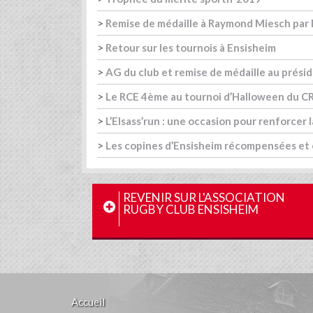
>
Remise de médaille à Raymond Miesch par la
>
Retour sur les tournois à Ensisheim
>
AG du club et remise de médaille au prési
>
Le RCE 4ème au tournoi d’Halloween du C
>
L’Elsass’run : une occasion pour renforcer 
>
Les copines d’Ensisheim récompensées et 
REVENIR SUR L'ASSOCIATION
RUGBY CLUB ENSISHEIM
Accueil