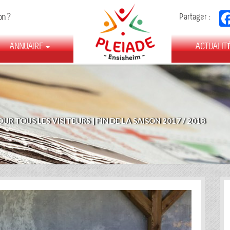
FÉDÉRATION
on ?
Partager :
DES
ASSOCIATIONS
ANNUAIRE
D’ENSISHEIM
ACTUALIT
UR TOUS LES VISITEURS
|
FIN DE LA SAISON 2017 / 2018