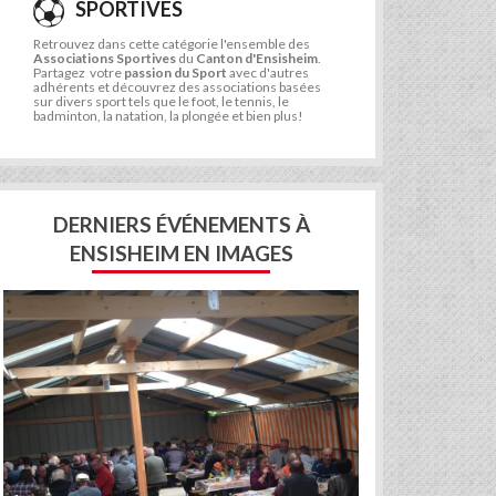
SPORTIVES
Retrouvez dans cette catégorie l'ensemble des
Associations Sportives
du
Canton d'Ensisheim
.
Partagez votre
passion du Sport
avec d'autres
adhérents et découvrez des associations basées
sur divers sport tels que le foot, le tennis, le
badminton, la natation, la plongée et bien plus!
DERNIERS ÉVÉNEMENTS À
ENSISHEIM EN IMAGES