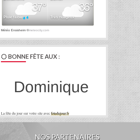
Météo Ensisheim
©
meteocity.com
BONNE FÊTE AUX :
Dominique
La fête du jour sur votre site avec
fetedujour.fr
NOS PARTENAIRES