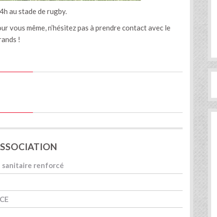
4h au stade de rugby.
our vous même, n’hésitez pas à prendre contact avec le
rands !
r
'ASSOCIATION
 sanitaire renforcé
RCE