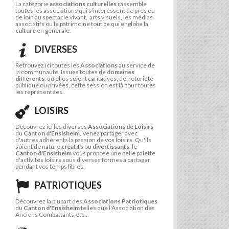
La catégorie
associations culturelles
rassemble
toutes les associations qui s’intéressent de près ou
de loin au spectacle vivant, arts visuels, les médias
associatifs ou le patrimoine tout ce qui englobe la
culture
en générale.
DIVERSES
Retrouvez ici toutes les
Associations
au service de
la communauté. Issues toutes de
domaines
différents
, qu'elles soient caritatives, de notoriété
publique ou privées, cette session est là pour toutes
les représentées.
LOISIRS
Découvrez ici les diverses
Associations de Loisirs
du
Canton d'Ensisheim
. Venez partager avec
d'autres adhérents la passion de vos loisirs. Qu'ils
soient de nature
créatifs
ou
divertissants
, le
Canton d'Ensisheim
vous propose une belle palette
d'activités loisirs sous diverses formes à partager
pendant vos temps libres.
PATRIOTIQUES
Découvrez la plupart des
Associations Patriotiques
du
Canton d'Ensisheim
telles que l'Association des
Anciens Combattants,etc...