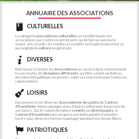
ANNUAIRE DES ASSOCIATIONS
CULTURELLES
La catégorie
associations culturelles
rassemble toutes les
associations qui s’intéressent de près ou de loin au spectacle
vivant, arts visuels, les médias associatifs ou le patrimoine tout ce
qui englobe la
culture
en générale.
DIVERSES
Retrouvez ici toutes les
Associations
au service de la communauté.
Issues toutes de
domaines différents
, qu'elles soient caritatives,
de notoriété publique ou privées, cette session est là pour toutes les
représentées.
LOISIRS
Découvrez ici les diverses
Associations de Loisirs
du
Canton
d'Ensisheim
. Venez partager avec d'autres adhérents la passion de
vos loisirs. Qu'ils soient de nature
créatifs
ou
divertissants
, le
Canton d'Ensisheim
vous propose une belle palette d'activités
loisirs sous diverses formes à partager pendant vos temps libres.
PATRIOTIQUES