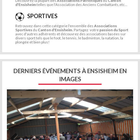
Découvrez la plupart des
Associations Patriotiques
du
Canton
d'Ensisheim
telles que l'Association des Anciens Combattants,etc...
SPORTIVES
Retrouvez dans cette catégorie l'ensemble des
Associations
Sportives
du
Canton d'Ensisheim
. Partagez votre
passion du Sport
avec d'autres adhérents et découvrez des associations basées sur
divers sport tels que le foot, le tennis, le badminton, la natation, la
plongée et bien plus!
DERNIERS ÉVÉNEMENTS À ENSISHEIM EN
IMAGES