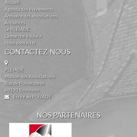
Accueil
Agenda des événements
Annuaire des associations
Actualités
Le PLEIADE
La marche à suivre
Nous contacter
CONTACTEZ-NOUS
PLEIADE
Maison des Associations
Rue de Pulversheim
68190 Ensisheim
Ecrire au PLEIADE
NOS PARTENAIRES