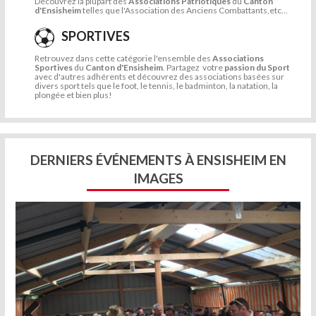
Découvrez la plupart des
Associations Patriotiques
du
Canton
d'Ensisheim
telles que l'Association des Anciens Combattants,etc...
SPORTIVES
Retrouvez dans cette catégorie l'ensemble des
Associations
Sportives
du
Canton d'Ensisheim
. Partagez votre
passion du Sport
avec d'autres adhérents et découvrez des associations basées sur
divers sport tels que le foot, le tennis, le badminton, la natation, la
plongée et bien plus!
DERNIERS ÉVÉNEMENTS À ENSISHEIM EN
IMAGES