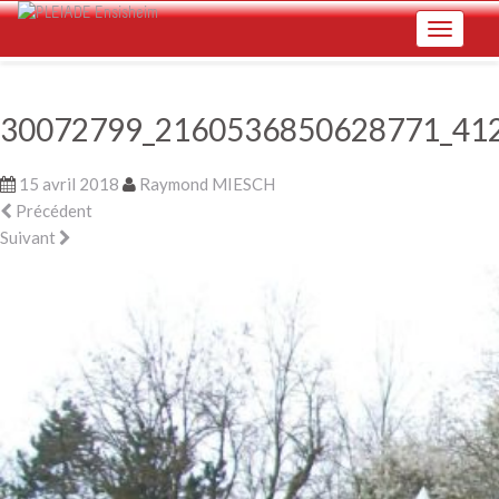
Skip
Toggle na
to
main
content
30072799_2160536850628771_41
15 avril 2018
Raymond MIESCH
Précédent
Suivant