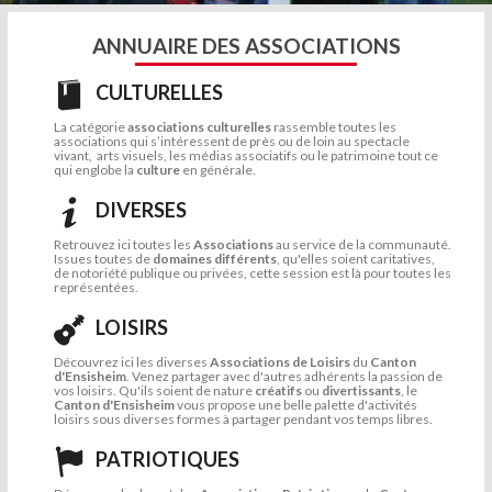
ANNUAIRE DES ASSOCIATIONS
CULTURELLES
La catégorie
associations culturelles
rassemble toutes les
associations qui s’intéressent de près ou de loin au spectacle
vivant, arts visuels, les médias associatifs ou le patrimoine tout ce
qui englobe la
culture
en générale.
DIVERSES
Retrouvez ici toutes les
Associations
au service de la communauté.
Issues toutes de
domaines différents
, qu'elles soient caritatives,
de notoriété publique ou privées, cette session est là pour toutes les
représentées.
LOISIRS
Découvrez ici les diverses
Associations de Loisirs
du
Canton
d'Ensisheim
. Venez partager avec d'autres adhérents la passion de
vos loisirs. Qu'ils soient de nature
créatifs
ou
divertissants
, le
Canton d'Ensisheim
vous propose une belle palette d'activités
loisirs sous diverses formes à partager pendant vos temps libres.
PATRIOTIQUES