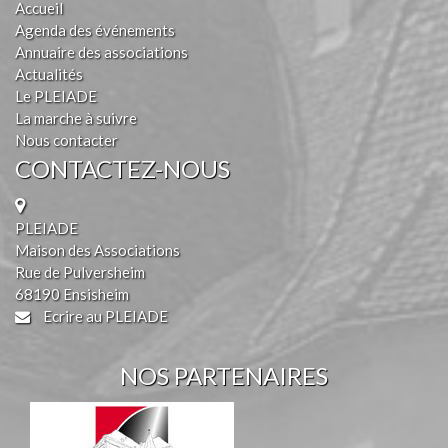
Accueil
Agenda des événements
Annuaire des associations
Actualités
Le PLEIADE
La marche à suivre
Nous contacter
CONTACTEZ-NOUS
PLEIADE
Maison des Associations
Rue de Pulversheim
68190 Ensisheim
Ecrire au PLEIADE
NOS PARTENAIRES