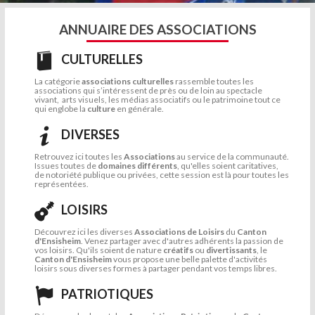
ANNUAIRE DES ASSOCIATIONS
CULTURELLES
La catégorie
associations culturelles
rassemble toutes les
associations qui s’intéressent de près ou de loin au spectacle
vivant, arts visuels, les médias associatifs ou le patrimoine tout ce
qui englobe la
culture
en générale.
DIVERSES
Retrouvez ici toutes les
Associations
au service de la communauté.
Issues toutes de
domaines différents
, qu'elles soient caritatives,
de notoriété publique ou privées, cette session est là pour toutes les
représentées.
LOISIRS
Découvrez ici les diverses
Associations de Loisirs
du
Canton
d'Ensisheim
. Venez partager avec d'autres adhérents la passion de
vos loisirs. Qu'ils soient de nature
créatifs
ou
divertissants
, le
Canton d'Ensisheim
vous propose une belle palette d'activités
loisirs sous diverses formes à partager pendant vos temps libres.
PATRIOTIQUES