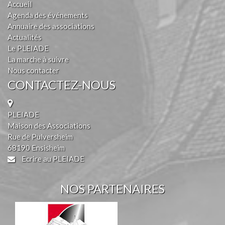
Accueil
Agenda des événements
Annuaire des associations
Actualités
Le PLEIADE
La marche à suivre
Nous contacter
CONTACTEZ-NOUS
PLEIADE
Maison des Associations
Rue de Pulversheim
68190 Ensisheim
Ecrire au PLEIADE
NOS PARTENAIRES