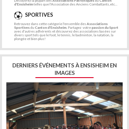
Découvrez la plupart des
Associations Patriotiques
du
Canton
d'Ensisheim
telles que l'Association des Anciens Combattants,etc...
SPORTIVES
Retrouvez dans cette catégorie l'ensemble des
Associations
Sportives
du
Canton d'Ensisheim
. Partagez votre
passion du Sport
avec d'autres adhérents et découvrez des associations basées sur
divers sport tels que le foot, le tennis, le badminton, la natation, la
plongée et bien plus!
DERNIERS ÉVÉNEMENTS À ENSISHEIM EN
IMAGES