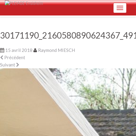
Skip
Toggle na
to
main
content
30171190_2160580890624367_49
15 avril 2018
Raymond MIESCH
Précédent
Suivant