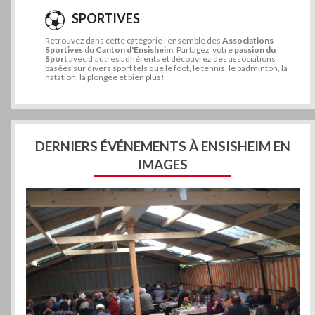
SPORTIVES
Retrouvez dans cette catégorie l'ensemble des
Associations
Sportives
du
Canton d'Ensisheim
. Partagez votre
passion du
Sport
avec d'autres adhérents et découvrez des associations
basées sur divers sport tels que le foot, le tennis, le badminton, la
natation, la plongée et bien plus!
DERNIERS ÉVÉNEMENTS À ENSISHEIM EN
IMAGES