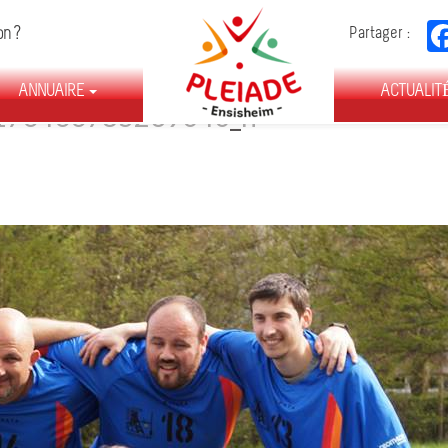
FÉDÉRATION
on ?
Partager :
DES
ASSOCIATIONS
ANNUAIRE
D’ENSISHEIM
ACTUALIT
176466785239040_n