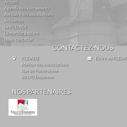
Accueil
Agenda des événements
Annuaire des associations
Actualités
Le PLEIADE
La marche à suivre
Nous contacter
CONTACTEZ-NOUS
PLEIADE
Ecrire au PLEIA
Maison des Associations
Rue de Pulversheim
68190 Ensisheim
NOS PARTENAIRES