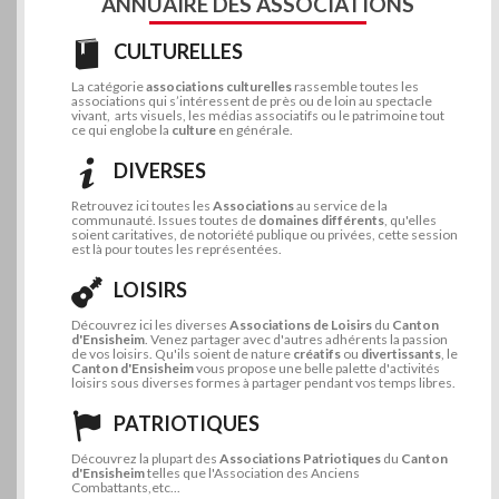
ANNUAIRE DES ASSOCIATIONS
CULTURELLES
La catégorie
associations culturelles
rassemble toutes les
associations qui s’intéressent de près ou de loin au spectacle
vivant, arts visuels, les médias associatifs ou le patrimoine tout
ce qui englobe la
culture
en générale.
DIVERSES
Retrouvez ici toutes les
Associations
au service de la
communauté. Issues toutes de
domaines différents
, qu'elles
soient caritatives, de notoriété publique ou privées, cette session
est là pour toutes les représentées.
LOISIRS
Découvrez ici les diverses
Associations de Loisirs
du
Canton
d'Ensisheim
. Venez partager avec d'autres adhérents la passion
de vos loisirs. Qu'ils soient de nature
créatifs
ou
divertissants
, le
Canton d'Ensisheim
vous propose une belle palette d'activités
loisirs sous diverses formes à partager pendant vos temps libres.
PATRIOTIQUES
Découvrez la plupart des
Associations Patriotiques
du
Canton
d'Ensisheim
telles que l'Association des Anciens
Combattants,etc...