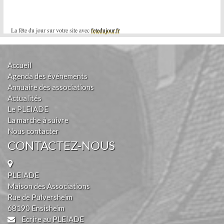
La fête du jour sur votre site avec
fetedujour.fr
Accueil
Agenda des événements
Annuaire des associations
Actualités
Le PLEIADE
La marche à suivre
Nous contacter
CONTACTEZ-NOUS
PLEIADE
Maison des Associations
Rue de Pulversheim
68190 Ensisheim
Ecrire au PLEIADE