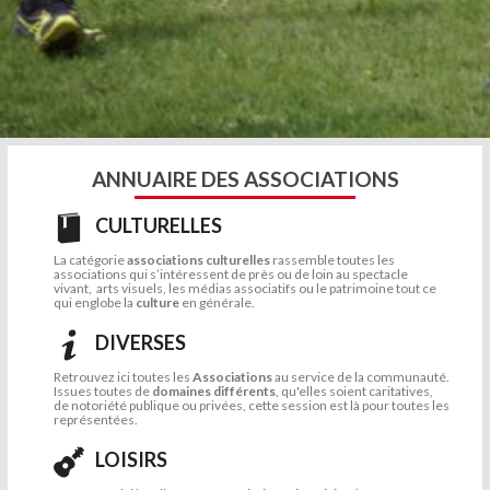
ANNUAIRE DES ASSOCIATIONS
CULTURELLES
La catégorie
associations culturelles
rassemble toutes les
associations qui s’intéressent de près ou de loin au spectacle
vivant, arts visuels, les médias associatifs ou le patrimoine tout ce
qui englobe la
culture
en générale.
DIVERSES
Retrouvez ici toutes les
Associations
au service de la communauté.
Issues toutes de
domaines différents
, qu'elles soient caritatives,
de notoriété publique ou privées, cette session est là pour toutes les
représentées.
LOISIRS