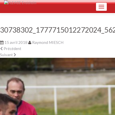
Skip
Toggle na
to
main
content
30738302_1777715012272024_56
15 avril 2018
Raymond MIESCH
Précédent
Suivant