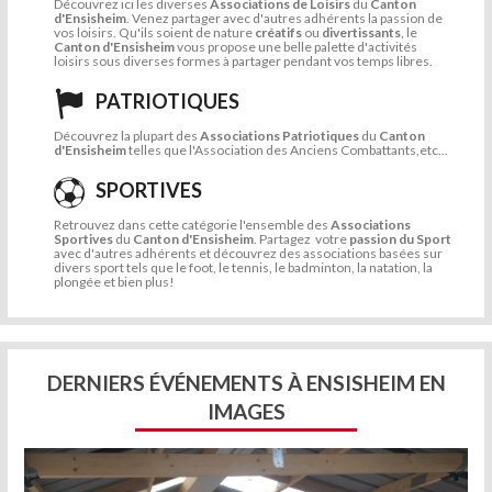
Découvrez ici les diverses
Associations de Loisirs
du
Canton
d'Ensisheim
. Venez partager avec d'autres adhérents la passion de
vos loisirs. Qu'ils soient de nature
créatifs
ou
divertissants
, le
Canton d'Ensisheim
vous propose une belle palette d'activités
loisirs sous diverses formes à partager pendant vos temps libres.
PATRIOTIQUES
Découvrez la plupart des
Associations Patriotiques
du
Canton
d'Ensisheim
telles que l'Association des Anciens Combattants,etc...
SPORTIVES
Retrouvez dans cette catégorie l'ensemble des
Associations
Sportives
du
Canton d'Ensisheim
. Partagez votre
passion du Sport
avec d'autres adhérents et découvrez des associations basées sur
divers sport tels que le foot, le tennis, le badminton, la natation, la
plongée et bien plus!
DERNIERS ÉVÉNEMENTS À ENSISHEIM EN
IMAGES