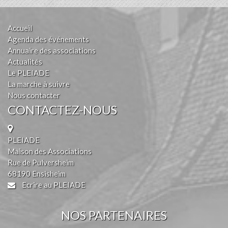
Accueil
Agenda des événements
Annuaire des associations
Actualités
Le PLEIADE
La marche à suivre
Nous contacter
CONTACTEZ-NOUS
PLEIADE
Maison des Associations
Rue de Pulversheim
68190 Ensisheim
Ecrire au PLEIADE
NOS PARTENAIRES