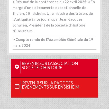
>
Résumé de la conférence du 22 avril 2025: « En
marge d’une découverte exceptionnelle de
thalers à Ensisheim. Une histoire des trésors de
l’Antiquité à nos jours », par Jean-Jacques
Schwien, Président de la Société d’Histoire
d’Ensisheim.
>
Compte rendu de l’Assemblée Générale du 19
mars 2024
REVENIR SUR L'ASSOCIATION
SOCIÉTÉ D’HISTOIRE
REVENIR SUR LA PAGE DES
ÉVÉNEMENTS SUR ENSISHEIM