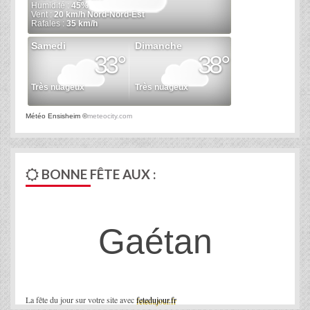
Météo Ensisheim
©
meteocity.com
BONNE FÊTE AUX :
Gaétan
La fête du jour sur votre site avec
fetedujour.fr