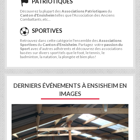
PATRIOTIQUES
Découvrez la plupart des
Associations Patriotiques
du
Canton d'Ensisheim
telles que l'Association des Anciens
Combattants,etc...
SPORTIVES
Retrouvez dans cette catégorie l'ensemble des
Associations
Sportives
du
Canton d'Ensisheim
. Partagez votre
passion du
Sport
avec d'autres adhérents et découvrez des associations
basées sur divers sport tels que le foot, le tennis, le
badminton, la natation, la plongée et bien plus!
DERNIERS ÉVÉNEMENTS À ENSISHEIM EN
IMAGES