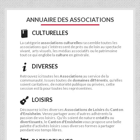
ANNUAIRE DES ASSOCIATIONS
CULTURELLES
La catégorie
associations culturelles
rassemble toutes les
associations qui s’intéressent de près ou de loin au spectacle
vivant, arts visuels, les médias associatifs ou le patrimoine
tout ce qui englobe la
culture
en générale.
DIVERSES
Retrouvez ici toutes les
Associations
au service de la
communauté. Issues toutes de
domaines différents
, qu'elles
soient caritatives, de notoriété publique ou privées, cette
session est là pour toutes les représentées.
LOISIRS
Découvrez ici les diverses
Associations de Loisirs
du
Canton
d'Ensisheim
. Venez partager avec d'autres adhérents la
passion de vos loisirs. Qu'ils soient de nature
créatifs
ou
divertissants
, le
Canton d'Ensisheim
vous propose une belle
palette d'activités loisirs sous diverses formes à partager
pendant vos temps libres.