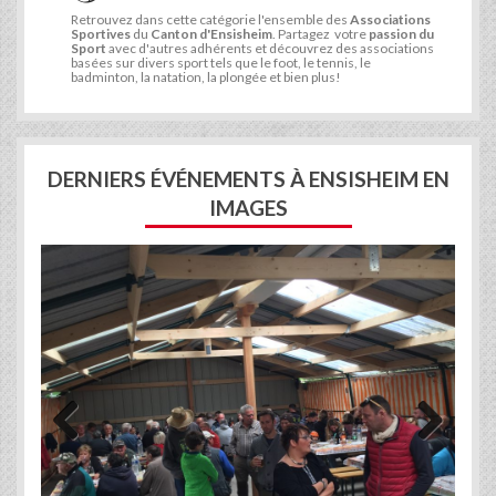
Retrouvez dans cette catégorie l'ensemble des
Associations
Sportives
du
Canton d'Ensisheim
. Partagez votre
passion du
Sport
avec d'autres adhérents et découvrez des associations
basées sur divers sport tels que le foot, le tennis, le
badminton, la natation, la plongée et bien plus!
DERNIERS ÉVÉNEMENTS À ENSISHEIM EN
IMAGES
Previous
Next