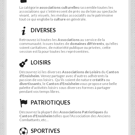
La catégorie
associations culturelles
rassemble toutes les
associations qui s’intéressent de près ou de loin au spectacle
vivant, arts visuels, les médias associatifs ou le patrimoine
tout ce qui englobe la
culture
en générale.
DIVERSES
Retrouvez ici toutes les
Associations
au service de la
communauté. Issues toutes de
domaines différents
, qu'elles
soient caritatives, de notoriété publique ou privées, cette
session est là pour toutes les représentées.
LOISIRS
Découvrez ici les diverses
Associations de Loisirs
du
Canton
d'Ensisheim
. Venez partager avec d'autres adhérents la
passion de vos loisirs. Qu'ils soient de nature
créatifs
ou
divertissants
, le
Canton d'Ensisheim
vous propose une belle
palette d'activités loisirs sous diverses formes à partager
pendant vos temps libres.
PATRIOTIQUES
Découvrez la plupart des
Associations Patriotiques
du
Canton d'Ensisheim
telles que l'Association des Anciens
Combattants,etc...
SPORTIVES