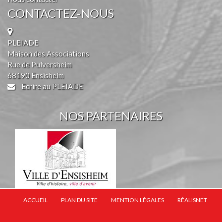
CONTACTEZ-NOUS
PLEIADE
Maison des Associations
Rue de Pulversheim
68190 Ensisheim
Ecrire au PLEIADE
NOS PARTENAIRES
ACCUEIL
PLAN DU SITE
MENTION LÉGALES
RÉALISNET