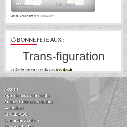
Météo Ensisheim
©
meteocity.com
BONNE FÊTE AUX :
Trans-figuration
La fête du jour sur votre site avec
fetedujour.fr
Accueil
Agenda des événements
Annuaire des associations
Actualités
Le PLEIADE
La marche à suivre
Nous contacter