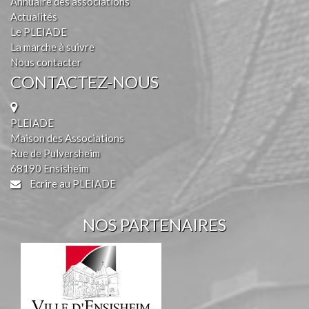
Annuaire des associations
Actualités
Le PLEIADE
La marche à suivre
Nous contacter
CONTACTEZ-NOUS
PLEIADE
Maison des Associations
Rue de Pulversheim
68190 Ensisheim
Ecrire au PLEIADE
NOS PARTENAIRES