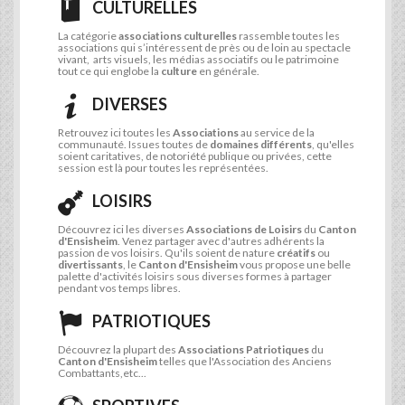
CULTURELLES
La catégorie
associations culturelles
rassemble toutes les
associations qui s’intéressent de près ou de loin au spectacle
vivant, arts visuels, les médias associatifs ou le patrimoine
tout ce qui englobe la
culture
en générale.
DIVERSES
Retrouvez ici toutes les
Associations
au service de la
communauté. Issues toutes de
domaines différents
, qu'elles
soient caritatives, de notoriété publique ou privées, cette
session est là pour toutes les représentées.
LOISIRS
Découvrez ici les diverses
Associations de Loisirs
du
Canton
d'Ensisheim
. Venez partager avec d'autres adhérents la
passion de vos loisirs. Qu'ils soient de nature
créatifs
ou
divertissants
, le
Canton d'Ensisheim
vous propose une belle
palette d'activités loisirs sous diverses formes à partager
pendant vos temps libres.
PATRIOTIQUES
Découvrez la plupart des
Associations Patriotiques
du
Canton d'Ensisheim
telles que l'Association des Anciens
Combattants,etc...