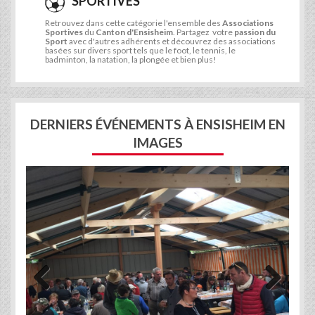
SPORTIVES
Retrouvez dans cette catégorie l'ensemble des
Associations
Sportives
du
Canton d'Ensisheim
. Partagez votre
passion du
Sport
avec d'autres adhérents et découvrez des associations
basées sur divers sport tels que le foot, le tennis, le
badminton, la natation, la plongée et bien plus!
DERNIERS ÉVÉNEMENTS À ENSISHEIM EN
IMAGES
Previous
Next