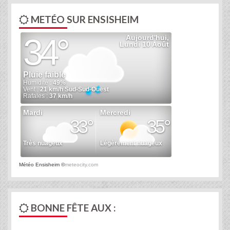
METÉO SUR ENSISHEIM
Météo Ensisheim
©
meteocity.com
BONNE FÊTE AUX :