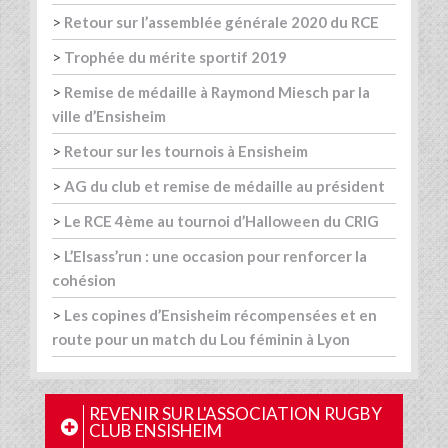
>
Retour sur l’assemblée générale 2020 du RCE
>
Trophée du mérite sportif 2019
>
Remise de médaille à Raymond Miesch par la
ville d’Ensisheim
>
Retour sur les tournois à Ensisheim
>
AG du club et remise de médaille au président
>
Le RCE 4ème au tournoi d’Halloween du CRIG
>
L’Elsass’run : une occasion pour renforcer la
cohésion
>
Les copines d’Ensisheim récompensées et en
route pour un match du Lou féminin à Lyon
REVENIR SUR L'ASSOCIATION RUGBY
CLUB ENSISHEIM