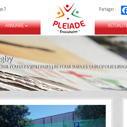
FÉDÉRATION
on ?
Partager :
DES
ASSOCIATIONS
ANNUAIRE
D’ENSISHEIM
ACTUALIT
ugby
UR TOUS LES VISITEURS
|
RETOUR SUR LES SABLOFOLIES RUG