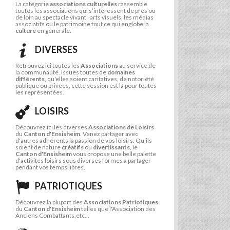
La catégorie
associations culturelles
rassemble
toutes les associations qui s’intéressent de près ou
de loin au spectacle vivant, arts visuels, les médias
associatifs ou le patrimoine tout ce qui englobe la
culture
en générale.
DIVERSES
Retrouvez ici toutes les
Associations
au service de
la communauté. Issues toutes de
domaines
différents
, qu'elles soient caritatives, de notoriété
publique ou privées, cette session est là pour toutes
les représentées.
LOISIRS
Découvrez ici les diverses
Associations de Loisirs
du
Canton d'Ensisheim
. Venez partager avec
d'autres adhérents la passion de vos loisirs. Qu'ils
soient de nature
créatifs
ou
divertissants
, le
Canton d'Ensisheim
vous propose une belle palette
d'activités loisirs sous diverses formes à partager
pendant vos temps libres.
PATRIOTIQUES
Découvrez la plupart des
Associations Patriotiques
du
Canton d'Ensisheim
telles que l'Association des
Anciens Combattants,etc...