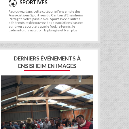
SPORTIVES
Retrouvez dans cette catégorie l'ensemble des
Associations Sportives
du
Canton d'Ensisheim
.
Partagez votre
passion du Sport
avec d'autres
adhérents et découvrez des associations basées
sur divers sport tels que le foot, le tennis, le
badminton, la natation, la plongée et bien plus!
DERNIERS ÉVÉNEMENTS À
ENSISHEIM EN IMAGES