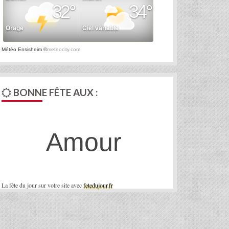
Météo Ensisheim
©
meteocity.com
BONNE FÊTE AUX :
Amour
La fête du jour sur votre site avec
fetedujour.fr