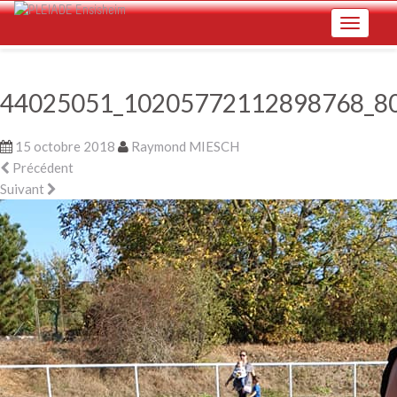
Skip
Toggle na
to
main
content
44025051_10205772112898768_8
15 octobre 2018
Raymond MIESCH
Précédent
Suivant