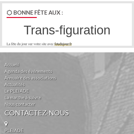
BONNE FÊTE AUX :
Trans-figuration
La fête du jour sur votre site avec
fetedujour.fr
Accueil
Agenda des événements
Annuaire des associations
Actualités
Le PLEIADE
La marche à suivre
Nous contacter
CONTACTEZ-NOUS
PLEIADE