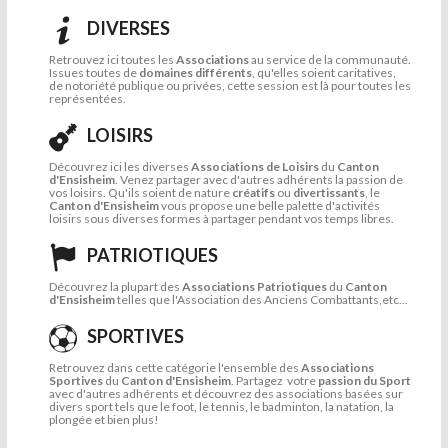
DIVERSES
Retrouvez ici toutes les
Associations
au service de la communauté.
Issues toutes de
domaines différents
, qu'elles soient caritatives,
de notoriété publique ou privées, cette session est là pour toutes les
représentées.
LOISIRS
Découvrez ici les diverses
Associations de Loisirs
du
Canton
d'Ensisheim
. Venez partager avec d'autres adhérents la passion de
vos loisirs. Qu'ils soient de nature
créatifs
ou
divertissants
, le
Canton d'Ensisheim
vous propose une belle palette d'activités
loisirs sous diverses formes à partager pendant vos temps libres.
PATRIOTIQUES
Découvrez la plupart des
Associations Patriotiques
du
Canton
d'Ensisheim
telles que l'Association des Anciens Combattants,etc...
SPORTIVES
Retrouvez dans cette catégorie l'ensemble des
Associations
Sportives
du
Canton d'Ensisheim
. Partagez votre
passion du Sport
avec d'autres adhérents et découvrez des associations basées sur
divers sport tels que le foot, le tennis, le badminton, la natation, la
plongée et bien plus!