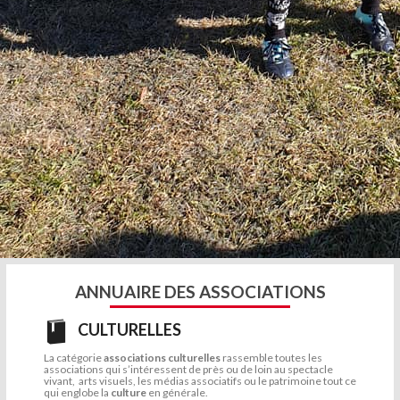
ANNUAIRE DES ASSOCIATIONS
CULTURELLES
La catégorie
associations culturelles
rassemble toutes les
associations qui s’intéressent de près ou de loin au spectacle
vivant, arts visuels, les médias associatifs ou le patrimoine tout ce
qui englobe la
culture
en générale.